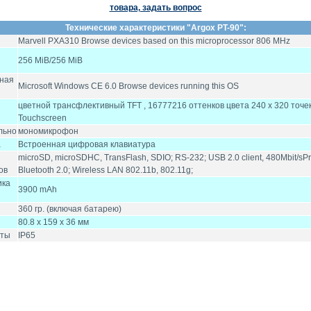
товара, задать вопрос
Технические характеристики "
Argox PT-90
":
Marvell PXA310 Browse devices based on this microprocessor 806 MHz
256 MiB/256 MiB
ная
Microsoft Windows CE 6.0 Browse devices running this OS
цветной трансфлективный TFT , 16777216 оттенков цвета 240 x 320 точе
Touchscreen
льно
мономикрофон
а
Встроенная цифровая клавиатура
microSD, microSDHC, TransFlash, SDIO; RS-232; USB 2.0 client, 480Mbit/sPro
ов
Bluetooth 2.0; Wireless LAN 802.11b, 802.11g;
ика
3900 mAh
360 гр. (включая батарею)
80.8 x 159 x 36 мм
иты
IP65