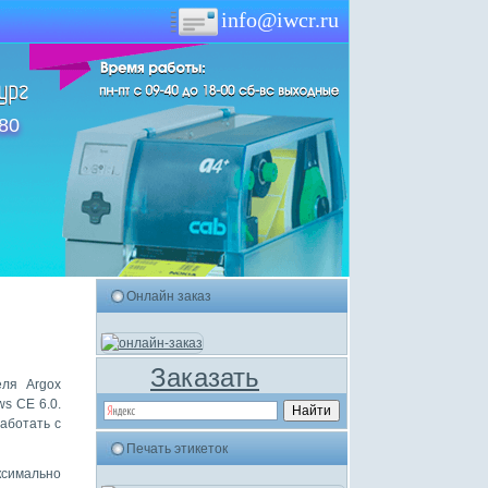
info@iwcr.ru
-80
Онлайн заказ
Заказать
еля Argox
s CE 6.0.
аботать с
Печать этикеток
ксимально