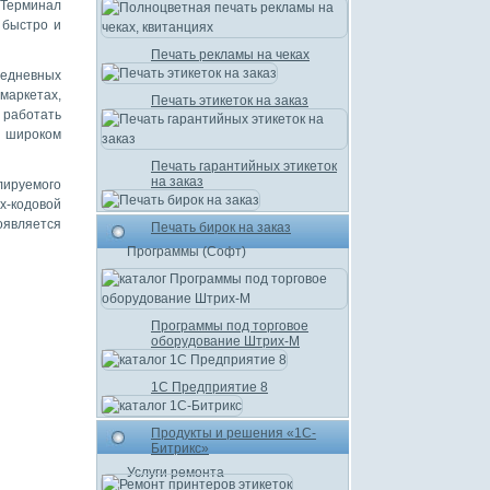
 Терминал
 быстро и
Печать рекламы на чеках
седневных
маркетах,
Печать этикеток на заказ
 работать
в широком
Печать гарантийных этикеток
на заказ
лируемого
-кодовой
оявляется
Печать бирок на заказ
Программы (Софт)
Программы под торговое
оборудование Штрих-М
1С Предприятие 8
Продукты и решения «1С-
Битрикс»
Услуги ремонта