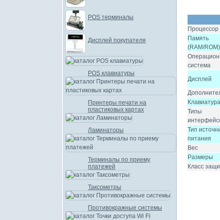
POS терминалы
Процессор
Память
Дисплей покупателя
(RAM/ROM)
Операцион
система
POS клавиатуры
Дисплей
Дополните
Клавиатур
Принтеры печати на
пластиковых картах
Типы
интерфейс
Тип источн
Ламинаторы
питания
Вес
Размеры
Терминалы по приему
платежей
Класс защ
Таксометры
Противокражные системы