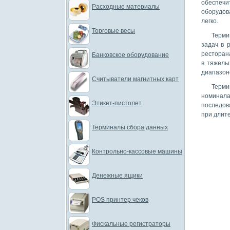
обеспечи
Расходные материалы
оборудов
легко.
Торговые весы
Терми
задач в 
ресторана
Банковское оборудование
в тяжелы
диапазон
Считыватели магнитных карт
Терм
номинал
Этикет-пистолет
последов
при длит
Терминалы сбора данных
Контрольно-кассовые машины
Денежные ящики
POS принтер чеков
Фискальные регистраторы