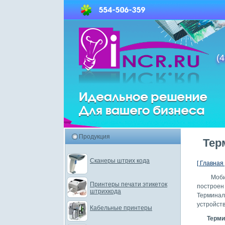
(4
Продукция
Тер
Сканеры штрих кода
[ Главная 
Моб
Принтеры печати этикеток
построен
штрихкода
Термина
устройст
Кабельные принтеры
Терми