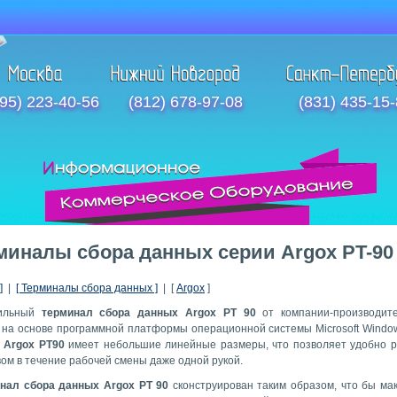
95) 223-40-56
(812) 678-97-08
(831) 435-15
миналы сбора данных серии Argox PT-90
]
|
[ Терминалы сбора данных ]
| [
Argox
]
ильный
терминал сбора данных Argox PT 90
от компании-производит
 на основе программной платформы операционной системы Microsoft Window
л
Argox PT90
имеет небольшие линейные размеры, что позволяет удобно р
вом в течение рабочей смены даже одной рукой.
нал сбора данных Argox PT 90
сконструирован таким образом, что бы ма