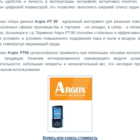
ть удобство и легкость в эксплуатации, интерфейс интуитивно понятен.
ан цифровой клавиатурой, что позволяет выполнять широкий спектр задач
нал сбора данных
Argox PT 90
- идеальный инструмент для решения пов
различных сферах производства и торговли - на складах, в супер - и гипер
х, больницах и т.д. Терминал Argox PT-90 способен стабильно и эффективно
х условиях: в условиях повышенного содержания пара и пыли в воздухе, 
е температур окружающей среды.
инал
Argox PT90
целесообразно применять при небольших объемах контро
а продукции. Наличие интегрированного сканирующего модуля штрих
ательности, небольшие габариты и незначительный вес, что наглядно пр
ельном использовании
Купить или узнать стоимость