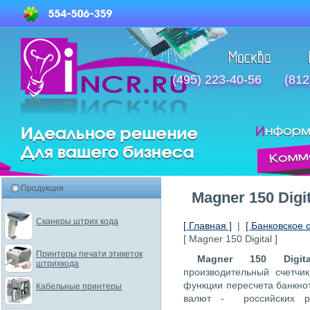
(495) 223-40-56
(812
Продукция
Magner 150 Digit
Сканеры штрих кода
[ Главная ]
|
[ Банковское 
[ Magner 150 Digital ]
Принтеры печати этикеток
Magner 150 Digi
штрихкода
производительный счетчи
функции пересчета банкнот
Кабельные принтеры
валют - российских 