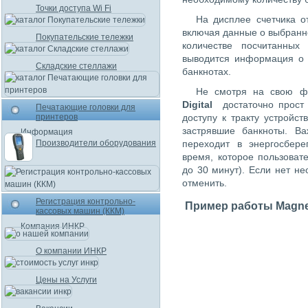
Точки доступа Wi Fi
На дисплее счетчика 
включая данные о выбранн
Покупательские тележки
количестве посчитанны
выводится информация о 
Складские стеллажи
банкнотах.
Не смотря на свою фу
Digital
достаточно прост
Печатающие головки для
принтеров
доступу к тракту устройст
застрявшие банкноты. Ва
Информация
Производители оборудования
переходит в энергосбе
время, которое пользоват
до 30 минут). Если нет н
отменить.
Регистрация контрольно-
Пример работы Magner 
кассовых машин (ККМ)
Компания ИНКР
О компании ИНКР
Цены на Услуги