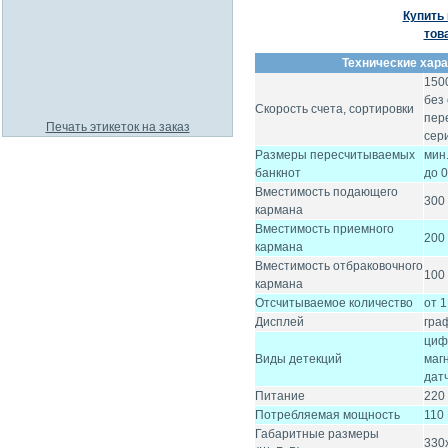
Купить 
тов
Технические харак
150
без
Скорость счета, сортировки
пер
Печать этикеток на заказ
сер
Размеры пересчитываемых
мин
банкнот
до 0
Вместимость подающего
300
кармана
Вместимость приемного
200
кармана
Вместимость отбраковочного
100
кармана
Отсчитываемое количество
от 1
Дисплей
гра
циф
Виды детекций
маг
дат
Питание
220
Потребляемая мощность
110
Габаритные размеры
330