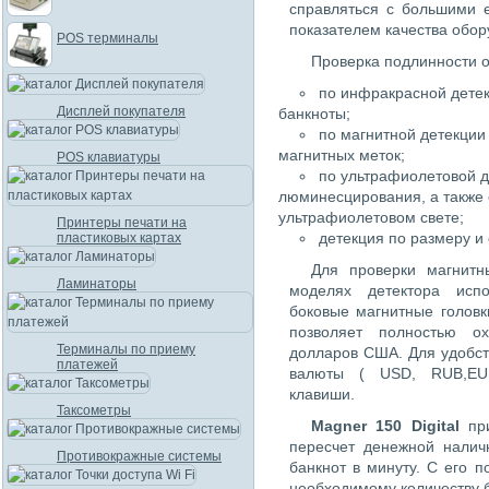
справляться с большими 
показателем качества обор
POS терминалы
Проверка подлинности 
по инфракрасной детек
Дисплей покупателя
банкноты;
по магнитной детекции
магнитных меток;
POS клавиатуры
по ультрафиолетовой д
люминесцирования, а также 
ультрафиолетовом свете;
Принтеры печати на
детекция по размеру и
пластиковых картах
Для проверки магнитн
Ламинаторы
моделях детектора исп
боковые магнитные головк
позволяет полностью о
Терминалы по приему
долларов США. Для удобс
платежей
валюты ( USD, RUB,EUR
клавиши.
Таксометры
Magner 150 Digital
при
пересчет денежной налич
Противокражные системы
банкнот в минуту. С его
необходимому количеству 