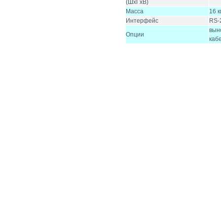
(ШхГхВ)
Масса
16 к
Интерфейс
RS-
вын
Опции
каб