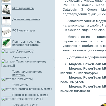
производить управление 
PM8500 в полной мере 
POS терминалы
Datalogic 3 Green Li
подтверждения функций сч
Дисплей покупателя
Запатентованный модул
на штрихкоде, а двойной 
шк-сканера виден при любы
POS клавиатуры
Механические
эле
спроектированы и протес
Принтеры печати на
пластиковых картах
условиях с стабильно выс
качества операции сканиро
Доступные модификаци
Ламинаторы
Модель PowerScan M
Модель PowerScan M
Терминалы по приему
клавишной клавиатурой
платежей
Модель PowerScan M
большим углом
Таксометры
Модель PowerScan M
высокой плотности
Противокражные системы
Точки доступа Wi Fi