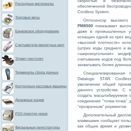
скоростью и безопасн
Расходные материалы
обеспеченной беспроводно
Cordless System.
Торговые весы
Оптосенсор высоког
PM8500
показывает высо
даже в промышленных у
Банковское оборудование
оснащен одной из трех мод
«высокой плотности» исп
Считыватели магнитных карт
(штрих коды среднего и в
«широкоугольная» моди
Этикет-пистолет
считывание кодов под бол
захватывать более длинные
Терминалы сбора данных
Специализированная 
Datalogic STAR Cordl
увеличении общей произв
Контрольно-кассовые машины
данного устройства. С 
создать масштабируемое с
Денежные ящики
соединения “точка-точка”
“прозрачным” роумингом.
POS принтер чеков
Дополнительный диспл
клавишами сообщает поль
как общее время и уровен
Фискальные регистраторы