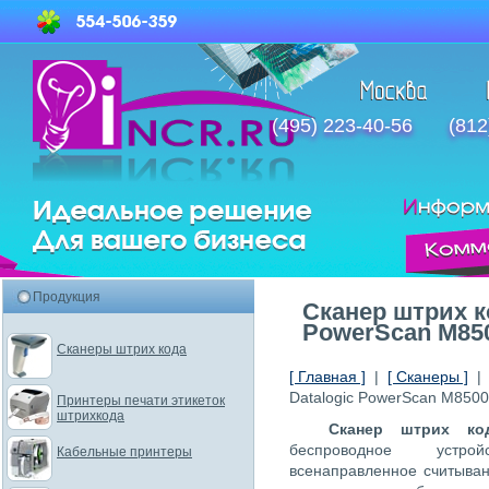
(495) 223-40-56
(812
Продукция
Сканер штрих к
PowerScan M85
Сканеры штрих кода
[ Главная ]
|
[ Сканеры ]
Datalogic PowerScan M8500
Принтеры печати этикеток
штрихкода
Сканер штрих код
беспроводное устрой
Кабельные принтеры
всенаправленное считыва