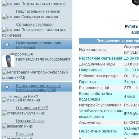
Покупательские тележки
Складские стеллажи
Купить 
тов
Технические характер
Печатающие головки для
Освещени
принтеров
Источник света
nm VLD (
Информация
Расстояние считывания
До 36 с
Производители оборудования
Декодируемые коды
1D и 2D
Напряжение
10 - 30
Рабочая температура
От -10 д
Гарантия
3 года
Регистрация контрольно-
Разрешение, dpi
STR – 4 
кассовых машин (ККМ)
Время работы без
4 часа
Компания ИНКР
подзарядки
Интерфейс управления
RS-232 /
О компании ИНКР
Устойчивость к внешним
IP65 (бе
воздействиям
Цены на Услуги
Аккумулятор
Li-ION 
Сканер 8
Габаритные размеры
Вакансии
Зарядная