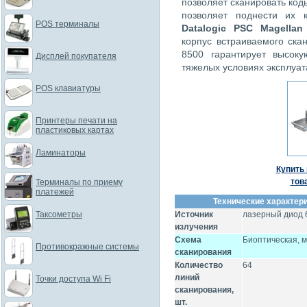
позволяет сканировать код
позволяет поднести их 
POS терминалы
Datalogic PSC Magellan
корпус встраиваемого ска
8500 гарантирует высок
Дисплей покупателя
тяжелых условиях эксплуат
POS клавиатуры
Принтеры печати на
пластиковых картах
Ламинаторы
Купить 
тов
Терминалы по приему
платежей
Технические характери
Таксометры
Источник
лазерный диод 
излучения
Схема
Биоптическая, 
Противокражные системы
сканирования
Количество
64
линий
Точки доступа Wi Fi
сканирования,
шт.