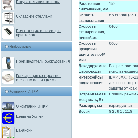
Покупательские тележки
Расстояние
152
считывания, мм
Область
с 6 сторон (360°
Складские стеллажи
сканирования
Скорость
6400
Печатающие головки для
сканирования,
принтеров
линий/сек
Скорость
6000
Информация
вращения
двигателя, об/
мин
Производители оборудования
Декодируемые
Все распростра
штрих-коды
использующиеся
Регистрация контрольно-
Интерфейсы
IBM 46XX, RS-23
кассовых машин (ККМ)
подключения
для весов, порт
защиты от краж 
Компания ИНКР
Потребляемая
Спящий режим - 4
мощность, Вт
Размеры, см
варьируются
О компании ИНКР
Вес, кг
8.2 / 9.1 / 11.8
Цены на Услуги
Вакансии