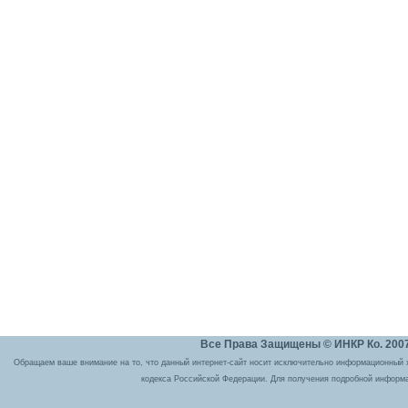
Все Права Защищены © ИНКР Ко. 2007 
Обращаем ваше внимание на то, что данный интернет-сайт носит исключительно информационный ха
кодекса Российской Федерации. Для получения подробной информа