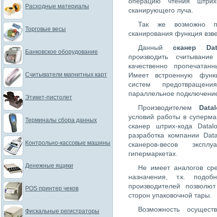
операцию чтения штрих
Расходные материалы
сканирующего луча.
Так же возможно п
Торговые весы
сканирования функция взв
Данный
сканер Dat
Банковское оборудование
производить считывани
качественно пропечатан
Считыватели магнитных карт
Имеет встроенную функ
систем предотвращени
параллельное подключение
Этикет-пистолет
Производителем
Data
условий работы в суперма
Терминалы сбора данных
сканер штрих-кода Data
разработка компании Dat
Контрольно-кассовые машины
сканеров-весов эксп
гипермаркетах.
Денежные ящики
Не имеет аналогов сре
назначения, т.к. подо
производителей позволю
POS принтер чеков
сторон упаковочной тары.
Возможность осущест
Фискальные регистраторы