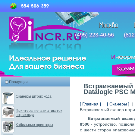
(495) 223-40-56
(812
Продукция
Встраиваемый 
Datalogic PSC M
Сканеры штрих кода
[ Главная ]
|
[ Сканеры ]
Встраиваемый сканер штрих
Принтеры печати этикеток
штрихкода
Встраиваемый сканер
8500
- устройство, позвол
Кабельные принтеры
с шести сторон упаковочн