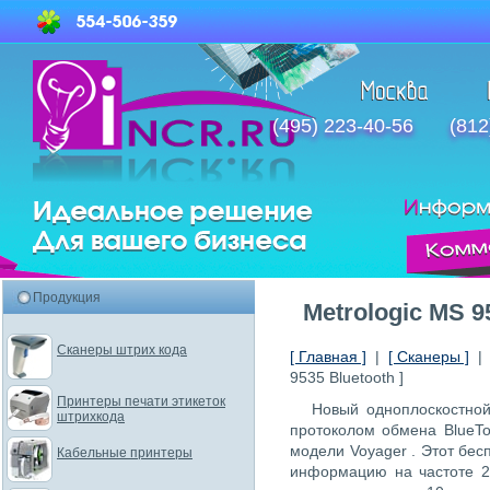
(495) 223-40-56
(812
Продукция
Metrologic MS 9
Сканеры штрих кода
[ Главная ]
|
[ Сканеры ]
9535 Bluetooth ]
Принтеры печати этикеток
Новый одноплоскостн
штрихкода
протоколом обмена BlueTo
модели Voyager . Этот бес
Кабельные принтеры
информацию на частоте 2.