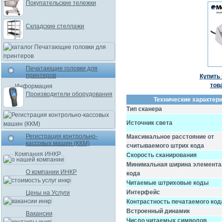
Покупательские тележки
Складские стеллажи
Печатающие головки для
принтеров
Купить 
тов
Информация
Производители оборудования
Технические характерис
Тип сканера
Источник света
Регистрация контрольно-
Максимальное расстояние от
кассовых машин (ККМ)
считываемого штрих кода
Компания ИНКР
Скорость сканирования
Минимальная ширина элемента
О компании ИНКР
кода
Читаемые штриховые коды
Интерфейс
Цены на Услуги
Контрастность печатаемого код
Встроенный динамик
Вакансии
Число читаемых символов