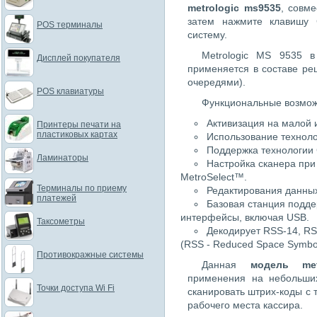
metrologic ms9535
, совм
затем нажмите клавишу 
POS терминалы
систему.
Metrologic MS 9535 
Дисплей покупателя
применяется в составе ре
очередями).
POS клавиатуры
Функциональные возможн
Активизация на малой 
Принтеры печати на
пластиковых картах
Использование технолог
Поддержка технологии
Ламинаторы
Настройка сканера при
MetroSelect™.
Терминалы по приему
Редактирования данных
платежей
Базовая станция подде
интерфейсы, включая USB.
Таксометры
Декодирует RSS-14, RS
(RSS - Reduced Space Symbo
Противокражные системы
Данная
модель met
применения на небольших
Точки доступа Wi Fi
сканировать штрих-коды с 
рабочего места кассира.