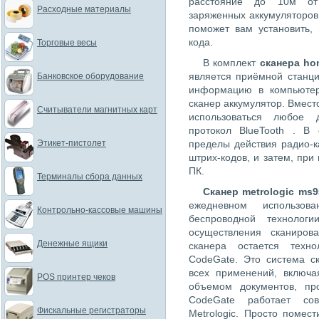
расстояние до 10м от 
Расходные материалы
заряженных аккумуляторов 
поможет вам установить,
кода.
Торговые весы
В комплект
сканера ho
является приёмной станц
Банковское оборудование
информацию в компьютер
сканер аккумулятор. Вмест
Считыватели магнитных карт
использоваться любое 
протокол BlueTooth . В
Этикет-пистолет
пределы действия радио-к
штрих-кодов, и затем, при
ПК.
Терминалы сбора данных
Сканер metrologic ms9
ежедневном использов
Контрольно-кассовые машины
беспроводной технолог
осуществления сканиров
Денежные ящики
сканера остается техн
CodeGate. Это система с
всех применений, включа
POS принтер чеков
объемом документов, про
CodeGate работает сов
Фискальные регистраторы
Metrologic. Просто помес