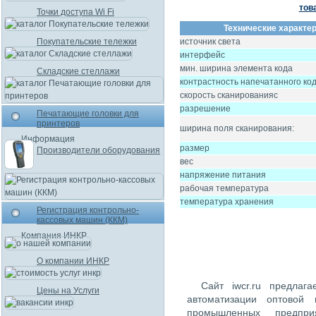
тов
Точки доступа Wi Fi
Технические характер
Покупательские тележки
источник света
интерфейс
мин. ширина элемента кода
Складские стеллажи
контрастность напечатанного ко
скорость сканированияс
разрешение
Печатающие головки для
принтеров
ширина поля сканирования:
Информация
размер
Производители оборудования
вес
напряжение питания
рабочая температура
температура хранения
Регистрация контрольно-
кассовых машин (ККМ)
Компания ИНКР
О компании ИНКР
Сайт iwcr.ru предлаг
Цены на Услуги
автоматизации оптовой 
промышленных предпри