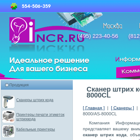
(495) 223-40-56
(812
Продукция
Cканер штрих к
8000CL
Сканеры штрих кода
[ Главная ]
|
[ Сканеры ]
8000/AS-8000CL
Принтеры печати этикеток
штрихкода
Компания Информаци
представляет вашему вн
Кабельные принтеры
сканер штрих кода
, объ