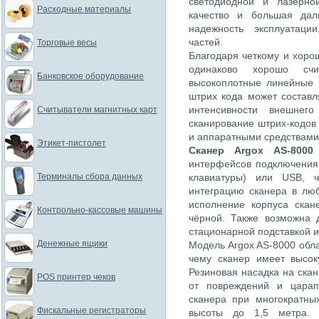
светодиодной и лазерно
Расходные материалы
качество и большая дал
надежность эксплуатаци
частей.
Торговые весы
Благодаря четкому и хоро
одинаково хорошо сч
Банковское оборудование
высокоплотные линейные 
штрих кода может составля
интенсивности внешнег
Считыватели магнитных карт
сканирование штрих-кодов
и аппаратными средствами
Этикет-пистолет
Сканер Argox AS-8000
интерфейсов подключения
Терминалы сбора данных
клавиатуры) или USB, 
интеграцию сканера в лю
исполнение корпуса скан
Контрольно-кассовые машины
чёрной. Также возможна 
стационарной подставкой 
Денежные ящики
Модель Argox AS-8000 обл
чему сканер имеет высок
Резиновая насадка на ска
POS принтер чеков
от повреждений и царап
сканера при многократны
Фискальные регистраторы
высоты до 1,5 метра. 