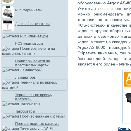
оборудованию
Argox AS-8
Учитывая все вышеперечи
POS терминалы
можно рекомендовать д
торговли: на кассовом уз
Дисплей покупателя
POS-системах в качестве 
кодов с крупногабаритных
аптеках и ювелирных мага
кодов; а также на складах 
POS клавиатуры
Argox AS-8000 - проводной
Обратите внимание, так 
беспроводной сканер штрих
Принтеры печати на
является его более «элитн
пластиковых картах
Ламинаторы
Терминалы по приему
платежей
Таксометры
Противокражные системы
Купить 