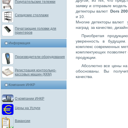
другой, из тех, что пре
Покупательские тележки
заявку и отправьте модел
детекторы валют
Dors 20
Складские стеллажи
и 10.
Многие детекторы валют 
наград за качество, дизайн
Печатающие головки для
принтеров
Приобретая продукц
уверенность в будущем
Информация
комплекс современных мето
комплектующих позволяет 
Производители оборудования
продукции.
Абсолютно все цены на
Регистрация контрольно-
обоснованы. Вы получи
кассовых машин (ККМ)
качества.
Компания ИНКР
О компании ИНКР
Цены на Услуги
Вакансии