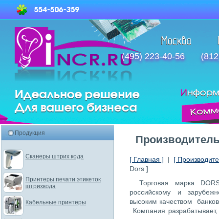
(495) 223-40-56
(812
Продукция
Производитель
Сканеры штрих кода
[ Главная ]
|
[ Производит
Dors ]
Принтеры печати этикеток
Торговая марка DOR
штрихкода
российскому и зарубеж
высоким качеством банков
Кабельные принтеры
Компания разрабатывает,