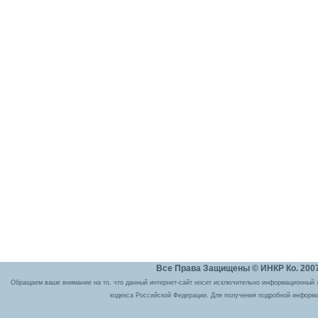
Все Права Защищены © ИНКР Ко. 2007 
Обращаем ваше внимание на то, что данный интернет-сайт носит исключительно информационный ха
кодекса Российской Федерации. Для получения подробной информа