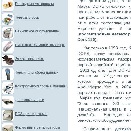
для детекции денег, а т
Расходные материалы
Марка DORS относится к
протяжении многих лет ко
ней работают настоящие 
Торговые весы
этим двум составляющи
мирового уровня. У на
Банковское оборудование
просмотровые детекто
Dors 130).
Считыватели магнитных карт
Как только в 1998 году
DORS, сразу появилась
Этикет-пистолет
исследовательская лабор
первый серийный прибор
2001год стал для DOR
Терминалы сбора данных
испытания ИК-детектора
которая проходила в ш
Контрольно-кассовые машины
Франкфурте. Уже в 20
первые награды: "Знак ка
Через год компанию жду
Денежные ящики
"Знак качества XXI век
"Национальная Слава" и 
POS принтер чеков
дизайн"). Ежегодно к
банковского оборудования
Фискальные регистраторы
Современные
детек