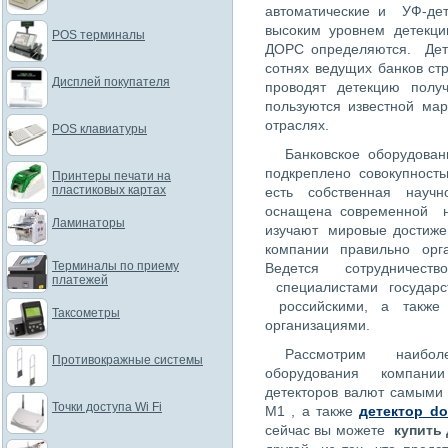
автоматические и УФ-дет
высоким уровнем детекц
POS терминалы
ДОРС определяются. Де
сотнях ведущих банков ст
Дисплей покупателя
проводят детекцию пол
пользуются известной ма
отраслях.
POS клавиатуры
Банковское оборудован
подкреплено совокупност
Принтеры печати на
пластиковых картах
есть собственная научн
оснащена современной н
Ламинаторы
изучают мировые достиже
компании правильно орга
Терминалы по приему
Ведется сотрудничест
платежей
специалистами государс
российскими, а также
Таксометры
организациями.
Рассмотрим наиболе
Противокражные системы
оборудования компани
детекторов валют самым
Точки доступа Wi Fi
М1 , а также
детектор do
сейчас вы можете
купить