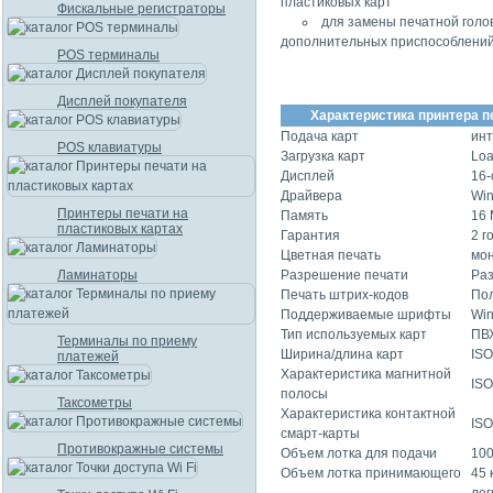
пластиковых карт
Фискальные регистраторы
для замены печатной голо
дополнительных приспособлений
POS терминалы
Дисплей покупателя
Характеристика принтера п
Подача карт
инт
POS клавиатуры
Загрузка карт
Loa
Дисплей
16
Драйвера
Win
Принтеры печати на
Память
16 
пластиковых картах
Гарантия
2 г
Цветная печать
мо
Ламинаторы
Разрешение печати
Раз
Печать штрих-кодов
По
Поддерживаемые шрифты
Win
Тип используемых карт
ПВХ
Терминалы по приему
Ширина/длина карт
ISO
платежей
Характеристика магнитной
ISO
полосы
Таксометры
Характеристика контактной
ISO
смарт-карты
Противокражные системы
Объем лотка для подачи
100
Объем лотка принимающего
45 