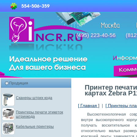
(495) 223-40-56
(812
Продукция
Принтер печати
картах Zebra P
Сканеры штрих кода
[ Главная ]
|
[ Принтеры пла
Принтеры печати этикеток
Высокотехнологичная сов
штрихкода
внутри высокопрочного корп
получать восхитительное 
Кабельные принтеры
относительно малых размер
красящей ленты заменяется п