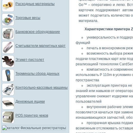
Расходные материалы
Go™ – оперативно и легко. Вс
карточек поддерживает автом
может подсчитать количество 
Торговые весы
материала.
Характеристики принтера Z
Банковское оборудование
универсальность и поддер
функций
Считыватели магнитных карт
печать в монохромном ре
возможность выбора режи
подачи пластиковых карт или под
Этикет-пистолет
реализацией технологии CardSen
компактность и современн
Терминалы сбора данных
использовать Р 110m в условиях 
пространства
эксплуатация принтера не
Контрольно-кассовые машины
знаний или навыков от оператор
управление снижает издержки на
Денежные ящики
пользователей
внутренние рабочие элеме
позволяется качаться при замен
POS принтер чеков
изнашивающихся запчастей, обо
прозрачная крышка подаю
возможным отслеживать оставше