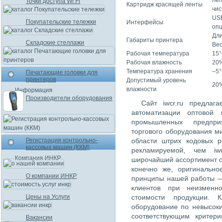
лег
Точки доступа Wi Fi
Картридж красящей ленты
чи
USB
Покупательские тележки
Интерфейсы
опц
Дли
Габариты принтера
Складские стеллажи
Вес
Рабочая температура
15°
Рабочая влажность
20%
Температура хранения
–5°
Печатающие головки для
принтеров
Допустимый уровень
20%
влажности
Информация
Производители оборудования
Сайт iwcr.ru предлаг
автоматизации оптовой 
промышленных предпри
торгового оборудования м
Регистрация контрольно-
области штрих кодовых 
кассовых машин (ККМ)
рекламируемой, чем iw
Компания ИНКР
широчайший ассортимент о
конечно же, оригинально
О компании ИНКР
принципы нашей работы —
клиентов при неизменн
Цены на Услуги
стоимости продукции. К
оборудование по невысок
соответствующим критер
Вакансии