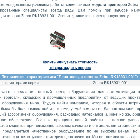
рекомендованным условиям работы, совместимые
модели принтеров Zebra
цированные специалисты всегда рады Вам помочь при выборе наим
ая головка Zebra RK18931-001. Звоните, пишите на электронную почту.
Купить или узнать стоимость
товара, задать вопрос
Технические характеристики "
Печатающая головка Zebra RK18931-001
":
 с принтерами серии
Zebra RK18931-001
iwcr.ru предлагает полный спектр оборудования для автоматизации 
й торговли, складских и промышленных предприятий от ведущих произ
о оборудования мира. Трудно найти компанию, которая в области штри
 была бы более известной и рекламируемой чем iwcr.ru. Данная компания п
ий ассортимент оборудования, расходных материалов и, конечно же, ори
мное обеспечение. Главные принципы нашей работы — полное удовле
стей клиентов при неизменно высоком качестве и оптимальной стоимости п
 предлагаеться качественное оборудование по не выскоим ценам, но
 точно соответствующие критерию цена-качество. Мы не гонимся за завыше