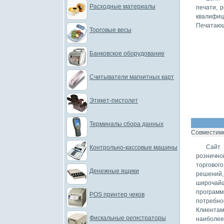
Расходные материалы
печати, 
квалифи
Печатающ
Торговые весы
Банковское оборудование
Считыватели магнитных карт
Этикет-пистолет
Терминалы сбора данных
Совместимо
Сайт 
Контрольно-кассовые машины
рознично
торговог
Денежные ящики
решений,
широчайш
програм
POS принтер чеков
потребно
Клиентам
Фискальные регистраторы
наиболее