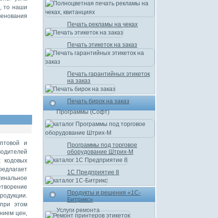
, то наши
енования
Печать рекламы на чеках
Печать этикеток на заказ
Печать гарантийных этикеток
на заказ
Печать бирок на заказ
Программы (Софт)
оптовой и
Программы под торговое
водителей
оборудование Штрих-М
х кодовых
редлагает
1С Предприятие 8
гинальное
творение
Продукты и решения «1С-
родукции.
Битрикс»
 при этом
Услуги ремонта
нием цен,