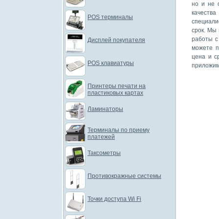
но и не 
качеств
POS терминалы
специали
срок. Мы
работы с
Дисплей покупателя
можете п
цена и с
POS клавиатуры
приложим
Принтеры печати на
пластиковых картах
Ламинаторы
Терминалы по приему
платежей
Таксометры
Противокражные системы
Точки доступа Wi Fi