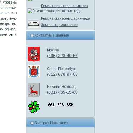
й уровень
Ремонт принтеров этикеток
нальными
венно и в
овместную
Ремонт сканеров штрих-кода
товары вы
Замена термоголовок
до офиса,
лиентов и
Контактные Данные
Москва
(495) 223-40-56
Санкт-Петербург
(812) 678-97-08
Нижний-Новгород
(831) 435-15-80
Быстрая Навигация