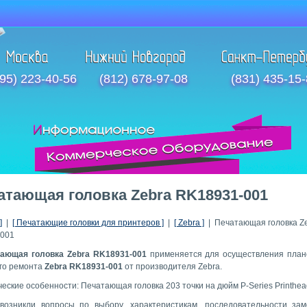
95) 223-40-56
(812) 678-97-08
(831) 435-15
атающая головка Zebra RK18931-001
]
|
[ Печатающие головки для принтеров ]
|
[ Zebra ]
| Печатающая головка Z
001
ающая головка Zebra RK18931-001
применяется для осуществления план
го ремонта
Zebra RK18931-001
от производителя Zebra.
ческие особенности: Печатающая головка 203 точки на дюйм P-Series Printhead
возникли вопросы по выбору, характеристикам, последовательности за