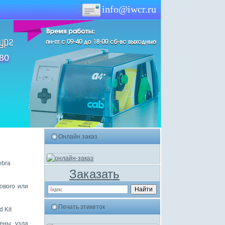
info@iwcr.ru
-80
Онлайн заказ
ebra
Заказать
ового или
Печать этикеток
 Kit
мены узла