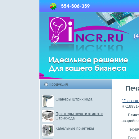
(4
Продукция
Печ
Сканеры штрих кода
[ Главная 
RK18931-
Принтеры печати этикеток
Печат
штрихкода
аварийно
Кабельные принтеры
Техни
Если 