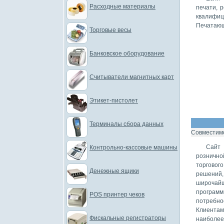
Расходные материалы
печати, 
квалифи
Печатающ
Торговые весы
Банковское оборудование
Считыватели магнитных карт
Этикет-пистолет
Терминалы сбора данных
Совместимо
Сайт 
Контрольно-кассовые машины
рознично
торговог
Денежные ящики
решений,
широчайш
програм
POS принтер чеков
потребно
Клиентам
Фискальные регистраторы
наиболее