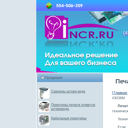
(4
Продукция
Печ
Сканеры штрих кода
[ Главная 
43038M
Принтеры печати этикеток
Печа
штрихкода
техничес
Кабельные принтеры
Техни
Если 