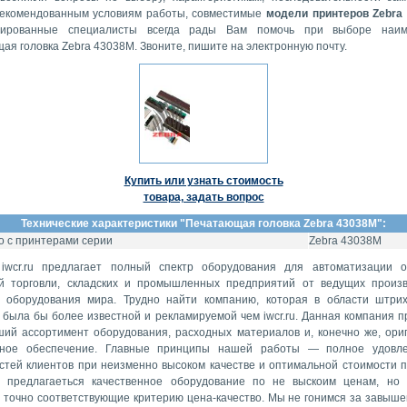
рекомендованным условиям работы, совместимые
модели принтеров Zebra
цированные специалисты всегда рады Вам помочь при выборе наим
ая головка Zebra 43038M. Звоните, пишите на электронную почту.
Купить или узнать стоимость
товара, задать вопрос
Технические характеристики "
Печатающая головка Zebra 43038M
":
 с принтерами серии
Zebra 43038M
iwcr.ru предлагает полный спектр оборудования для автоматизации 
й торговли, складских и промышленных предприятий от ведущих произ
о оборудования мира. Трудно найти компанию, которая в области штри
 была бы более известной и рекламируемой чем iwcr.ru. Данная компания п
ий ассортимент оборудования, расходных материалов и, конечно же, ори
мное обеспечение. Главные принципы нашей работы — полное удовле
стей клиентов при неизменно высоком качестве и оптимальной стоимости п
 предлагаеться качественное оборудование по не выскоим ценам, но
 точно соответствующие критерию цена-качество. Мы не гонимся за завыше