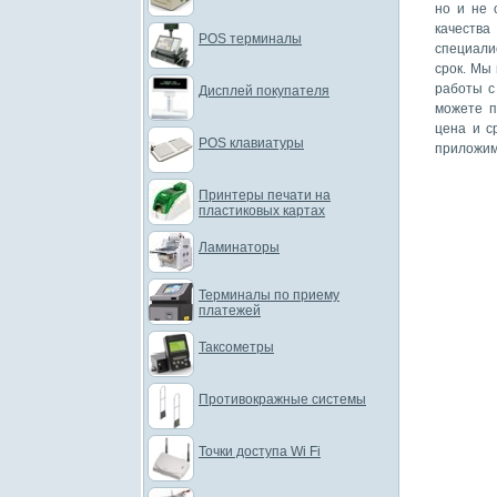
но и не 
качеств
POS терминалы
специали
срок. Мы
работы с
Дисплей покупателя
можете п
цена и с
POS клавиатуры
приложим
Принтеры печати на
пластиковых картах
Ламинаторы
Терминалы по приему
платежей
Таксометры
Противокражные системы
Точки доступа Wi Fi