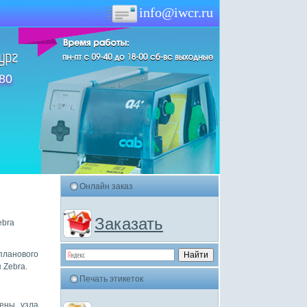
info@iwcr.ru
-80
Онлайн заказ
Заказать
ebra
ланового
 Zebra.
Печать этикеток
мены узла