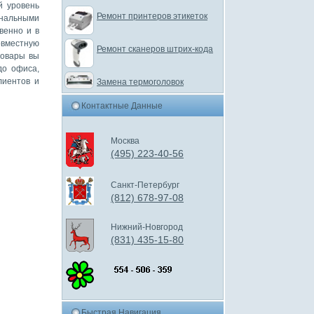
й уровень
Ремонт принтеров этикеток
нальными
венно и в
овместную
Ремонт сканеров штрих-кода
товары вы
до офиса,
лиентов и
Замена термоголовок
Контактные Данные
Москва
(495) 223-40-56
Санкт-Петербург
(812) 678-97-08
Нижний-Новгород
(831) 435-15-80
Быстрая Навигация