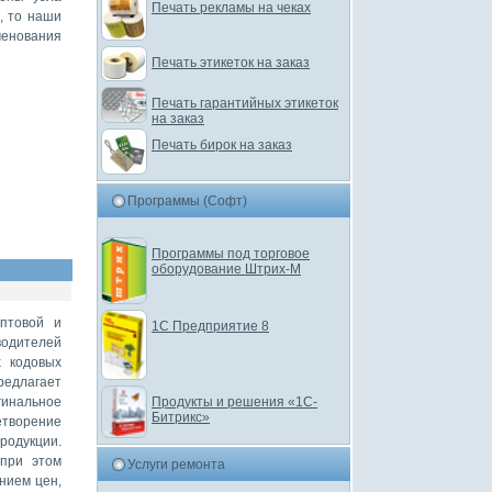
Печать рекламы на чеках
, то наши
енования
Печать этикеток на заказ
Печать гарантийных этикеток
на заказ
Печать бирок на заказ
Программы (Софт)
Программы под торговое
оборудование Штрих-М
оптовой и
1С Предприятие 8
водителей
х кодовых
редлагает
гинальное
Продукты и решения «1С-
Битрикс»
творение
родукции.
 при этом
Услуги ремонта
нием цен,