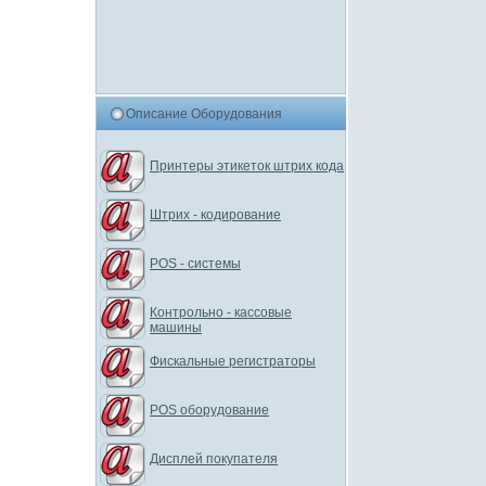
Описание Оборудования
Принтеры этикеток штрих кода
Штрих - кодирование
POS - системы
Контрольно - кассовые
машины
Фискальные регистраторы
POS оборудование
Дисплей покупателя