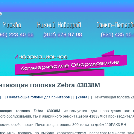
95) 223-40-56
(812) 678-97-08
(831) 435-15
атающая головка Zebra 43038M
]
|
[ Печатающие головки для принтеров ]
|
[ Zebra ]
| Печатающая головка Z
тающая головка Zebra 43038M
используется для проведения как п
кого обслуживания, так и аварийного ремонта
Zebra 43038M
от производителя
ческие особенности: Печатающая головка 300 точки на дюйм 110PAX3 RH
возникли вопросы по выбору, характеристикам, последовательности за