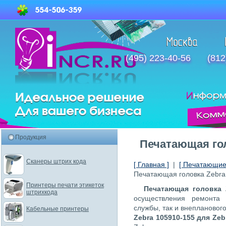
(495) 223-40-56
(812
Продукция
Печатающая гол
Сканеры штрих кода
[ Главная ]
|
[ Печатающие 
Печатающая головка Zebra
Принтеры печати этикеток
Печатающая головка 
штрихкода
осуществления ремонта
службы, так и внеплановог
Кабельные принтеры
Zebra 105910-155 для Ze