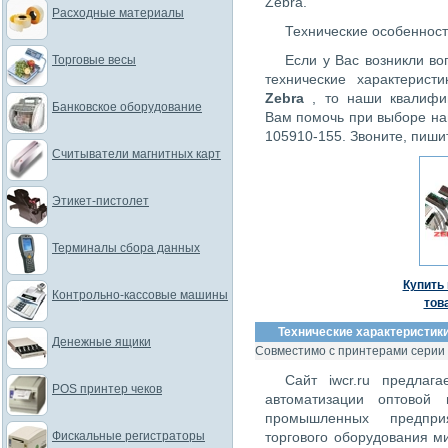
Zebra.
Расходные материалы
Технические особенност
Если у Вас возникли в
Торговые весы
технические характерист
Zebra
, то наши квалифи
Банковское оборудование
Вам помочь при выборе н
105910-155. Звоните, пиши
Считыватели магнитных карт
Этикет-пистолет
Терминалы сбора данных
Купить 
Контрольно-кассовые машины
тов
Технические характеристики
Денежные ящики
Совместимо с принтерами серии
Сайт iwcr.ru предлаг
POS принтер чеков
автоматизации оптовой 
промышленных предпри
Фискальные регистраторы
торгового оборудования м