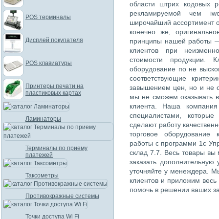
области штрих кодовых 
рекламируемой чем iwc
POS терминалы
широчайший ассортимент о
конечно же, оригинально
Дисплей покупателя
принципы нашей работы —
клиентов при неизменн
стоимости продукции. К
POS клавиатуры
оборудование по не выско
соответствующие критер
Принтеры печати на
завышением цен, но и не 
пластиковых картах
мы не сможем оказывать в
клиента. Наша компания
специалистами, которые
Ламинаторы
сделают работу качественн
торговое оборудование 
работы с программи 1с Упр
Терминалы по приему
склад 7.7. Весь товары вы
платежей
заказать дополнительную 
уточняйте у менеждера. М
Таксометры
клиентов и приложим весь
помочь в решении ваших за
Противокражные системы
Точки доступа Wi Fi