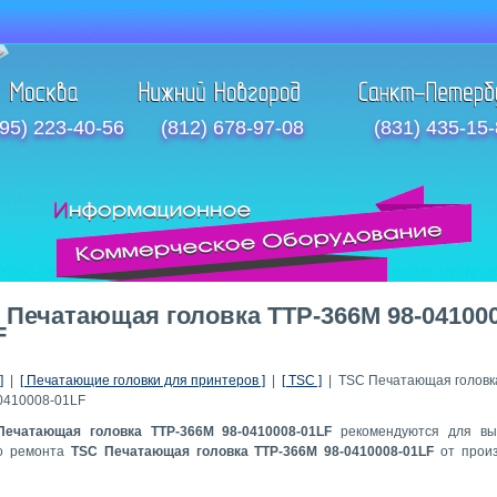
95) 223-40-56
(812) 678-97-08
(831) 435-15
 Печатающая головка TTP-366M 98-041000
F
]
|
[ Печатающие головки для принтеров ]
|
[ TSC ]
| TSC Печатающая головк
0410008-01LF
Печатающая головка TTP-366M 98-0410008-01LF
рекомендуются для вы
го ремонта
TSC Печатающая головка TTP-366M 98-0410008-01LF
от прои