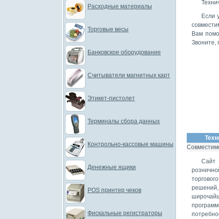
Техни
Расходные материалы
Если 
совмест
Торговые весы
Вам помо
Звоните, 
Банковское оборудование
Считыватели магнитных карт
Этикет-пистолет
Терминалы сбора данных
Техн
Контрольно-кассовые машины
Совместимо
Сайт 
Денежные ящики
рознично
торговог
решений,
POS принтер чеков
широчайш
програм
Фискальные регистраторы
потребно