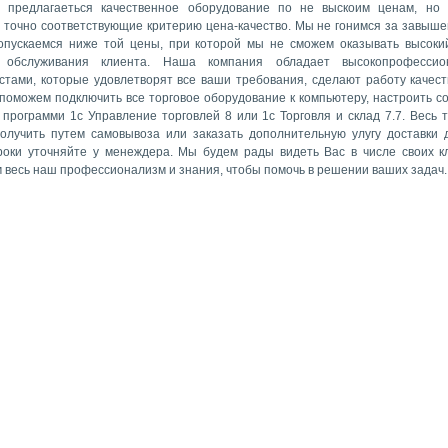
 предлагаеться качественное оборудование по не выскоим ценам, но
 точно соответствующие критерию цена-качество. Мы не гонимся за завыше
опускаемся ниже той цены, при которой мы не сможем оказывать высоки
а обслуживания клиента. Наша компания обладает высокопрофессио
стами, которые удовлетворят все ваши требования, сделают работу качест
 поможем подключить все торговое оборудование к компьютеру, настроить с
 программи 1с Управление торговлей 8 или 1с Торговля и склад 7.7. Весь 
олучить путем самовывоза или заказать дополнительную улугу доставки 
роки уточняйте у менеждера. Мы будем рады видеть Вас в числе своих к
 весь наш профессионализм и знания, чтобы помочь в решении ваших задач.