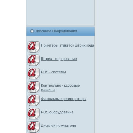
Описание Оборудования
Принтеры этикеток штрих кода
Штрих - кодирование
POS - системы
Контрольно - кассовые
машины
Фискальные регистраторы
POS оборудование
Дисплей покупателя