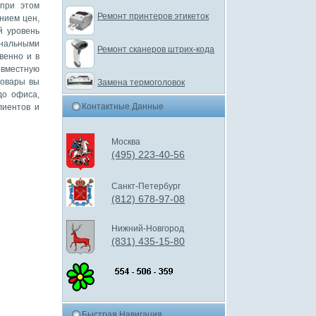
 при этом
Ремонт принтеров этикеток
нием цен,
й уровень
нальными
Ремонт сканеров штрих-кода
венно и в
овместную
товары вы
Замена термоголовок
до офиса,
Контактные Данные
лиентов и
Москва
(495) 223-40-56
Санкт-Петербург
(812) 678-97-08
Нижний-Новгород
(831) 435-15-80
Быстрая Навигация