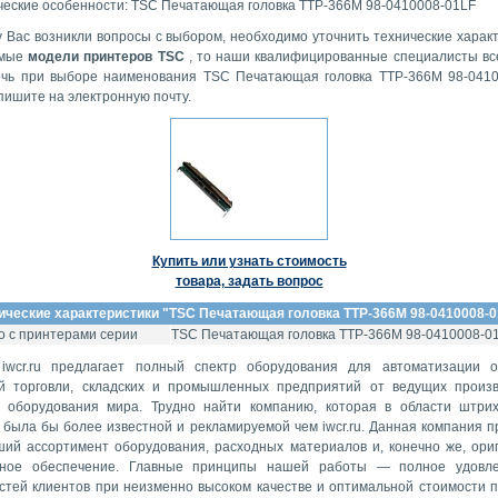
ческие особенности: TSC Печатающая головка TTP-366M 98-0410008-01LF
у Вас возникли вопросы с выбором, необходимо уточнить технические характ
имые
модели принтеров TSC
, то наши квалифицированные специалисты вс
чь при выборе наименования TSC Печатающая головка TTP-366M 98-0410
пишите на электронную почту.
Купить или узнать стоимость
товара, задать вопрос
ические характеристики "
TSC Печатающая головка TTP-366M 98-0410008-0
 с принтерами серии
TSC Печатающая головка TTP-366M 98-0410008-0
iwcr.ru предлагает полный спектр оборудования для автоматизации 
й торговли, складских и промышленных предприятий от ведущих произ
о оборудования мира. Трудно найти компанию, которая в области штри
 была бы более известной и рекламируемой чем iwcr.ru. Данная компания п
ий ассортимент оборудования, расходных материалов и, конечно же, ори
мное обеспечение. Главные принципы нашей работы — полное удовле
стей клиентов при неизменно высоком качестве и оптимальной стоимости п