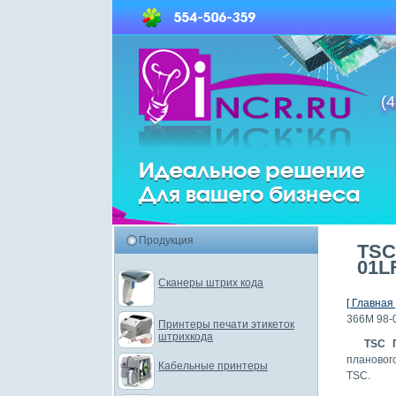
(4
Продукция
TSC
01L
Сканеры штрих кода
[ Главная 
366M 98-
Принтеры печати этикеток
штрихкода
TSC 
планово
Кабельные принтеры
TSC.