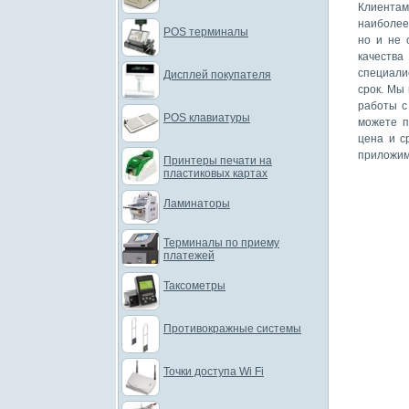
Клиентам
наиболее
POS терминалы
но и не 
качеств
специали
Дисплей покупателя
срок. Мы
работы с
POS клавиатуры
можете п
цена и с
приложим
Принтеры печати на
пластиковых картах
Ламинаторы
Терминалы по приему
платежей
Таксометры
Противокражные системы
Точки доступа Wi Fi