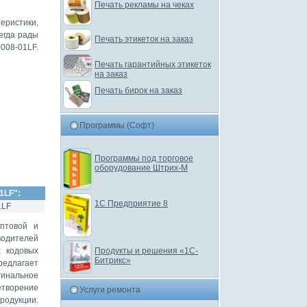
Печать рекламы на чеках
еристики,
егда рады
Печать этикеток на заказ
008-01LF.
Печать гарантийных этикеток
на заказ
Печать бирок на заказ
Программы (Софт)
Программы под торговое
оборудование Штрих-М
1LF
":
1С Предприятие 8
1LF
оптовой и
водителей
х кодовых
Продукты и решения «1С-
Битрикс»
редлагает
гинальное
творение
Услуги ремонта
родукции.