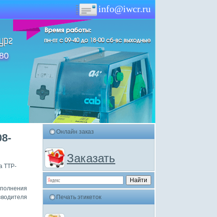
info@iwcr.ru
-80
Онлайн заказ
8-
Заказать
а TTP-
полнения
зводителя
Печать этикеток