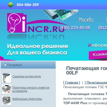
(495) 223-40-56
(812
Продукция
Печатающая гол
00LF
Сканеры штрих кода
[ Главная ]
|
[ Печатающие 
Печатающая головка TSC 
Принтеры печати этикеток
штрихкода
Печатающая головка 
выполнения планового р
Кабельные принтеры
TDP-643R Plus
от произво