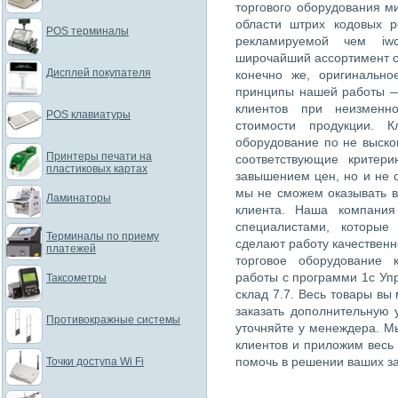
торгового оборудования м
области штрих кодовых 
POS терминалы
рекламируемой чем iwc
широчайший ассортимент о
Дисплей покупателя
конечно же, оригинально
принципы нашей работы —
клиентов при неизменн
POS клавиатуры
стоимости продукции. К
оборудование по не выско
Принтеры печати на
соответствующие критер
пластиковых картах
завышением цен, но и не 
мы не сможем оказывать в
Ламинаторы
клиента. Наша компания
специалистами, которые
Терминалы по приему
сделают работу качественн
платежей
торговое оборудование 
работы с программи 1с Упр
Таксометры
склад 7.7. Весь товары вы
заказать дополнительную 
Противокражные системы
уточняйте у менеждера. М
клиентов и приложим весь
помочь в решении ваших за
Точки доступа Wi Fi