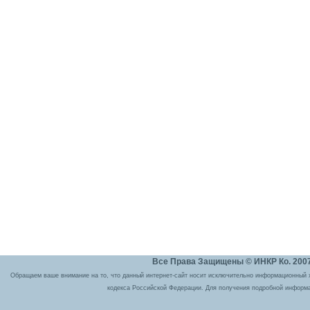
Все Права Защищены © ИНКР Ко. 2007 
Обращаем ваше внимание на то, что данный интернет-сайт носит исключительно информационный ха
кодекса Российской Федерации. Для получения подробной информа