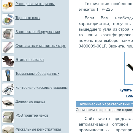
Технические особеннос
Расходные материалы
этикеток TTP-225
Если Вам необходи
Торговые весы
характеристики, получит
вышедшего узла из строя,
Банковское оборудование
то наши квалифицирова
помочь при выборе наиме
Считыватели магнитных карт
0400009-00LF. Звоните, пи
Этикет-пистолет
Терминалы сбора данных
Контрольно-кассовые машины
Купить 
тов
Денежные ящики
Технические характеристики "
Совместимо с принтерами серии
POS принтер чеков
Сайт iwcr.ru предлаг
автоматизации оптовой 
Фискальные регистраторы
промышленных предпри