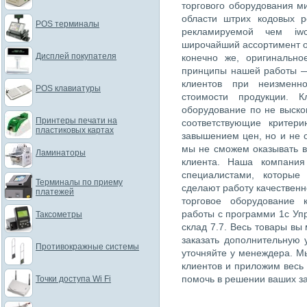
торгового оборудования м
области штрих кодовых 
POS терминалы
рекламируемой чем iwc
широчайший ассортимент о
Дисплей покупателя
конечно же, оригинально
принципы нашей работы —
клиентов при неизменн
POS клавиатуры
стоимости продукции. К
оборудование по не выско
Принтеры печати на
соответствующие критер
пластиковых картах
завышением цен, но и не 
мы не сможем оказывать в
Ламинаторы
клиента. Наша компания
специалистами, которые
Терминалы по приему
сделают работу качественн
платежей
торговое оборудование 
работы с программи 1с Упр
Таксометры
склад 7.7. Весь товары вы
заказать дополнительную 
Противокражные системы
уточняйте у менеждера. М
клиентов и приложим весь
помочь в решении ваших за
Точки доступа Wi Fi