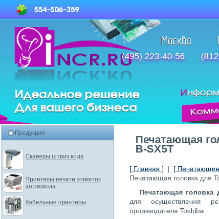
(495) 223-40-56
(812
Продукция
Печатающая гол
B-SX5T
Сканеры штрих кода
[ Главная ]
|
[ Печатающие 
Печатающая головка для T
Принтеры печати этикеток
штрихкода
Печатающая головка 
для осуществления 
Кабельные принтеры
производителя Toshiba.