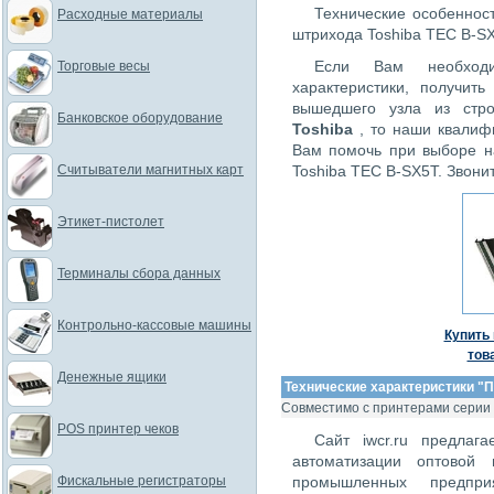
Технические особеннос
Расходные материалы
штрихода Toshiba TEC B-SX
Если Вам необходи
Торговые весы
характеристики, получит
вышедшего узла из стр
Банковское оборудование
Toshiba
, то наши квали
Вам помочь при выборе н
Считыватели магнитных карт
Toshiba TEC B-SX5T. Звони
Этикет-пистолет
Терминалы сбора данных
Контрольно-кассовые машины
Купить 
тов
Денежные ящики
Технические характеристики "
П
Совместимо с принтерами серии
POS принтер чеков
Сайт iwcr.ru предлаг
автоматизации оптовой 
Фискальные регистраторы
промышленных предпри