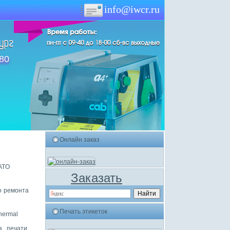
info@iwcr.ru
-80
Онлайн заказ
ATO
Заказать
о ремонта
Печать этикеток
hermal
 печати,