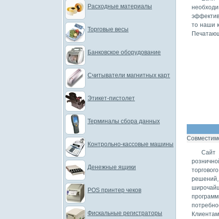
Расходные материалы
необходи
эффектив
то наши 
Торговые весы
Печатающ
Банковское оборудование
Считыватели магнитных карт
Этикет-пистолет
Терминалы сбора данных
Совместимо
Контрольно-кассовые машины
Сайт 
рознично
Денежные ящики
торговог
решений,
широчайш
POS принтер чеков
програм
потребно
Фискальные регистраторы
Клиентам