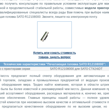
мо получить консультацию по правильным условиям эксплуатации для ма
ной и продолжительной стабильной работы, совместимые
модели принте
квалифицированные специалисты всегда рады Вам помочь при выборе наи
ая головка SATO R12108000. Звоните, пишите на электронную почту.
Купить или узнать стоимость
товара, задать вопрос
Технические характеристики "
Печатающая головка SATO R12108000
":
 с принтерами серии
SATO R12108000 для SATO CT424iDT
iwcr.ru предлагает полный спектр оборудования для автоматизации 
й торговли, складских и промышленных предприятий от ведущих произ
о оборудования мира. Трудно найти компанию, которая в области штри
 была бы более известной и рекламируемой чем iwcr.ru. Данная компания п
ий ассортимент оборудования, расходных материалов и, конечно же, ори
мное обеспечение. Главные принципы нашей работы — полное удовле
стей клиентов при неизменно высоком качестве и оптимальной стоимости п
 предлагаеться качественное оборудование по не выскоим ценам, но