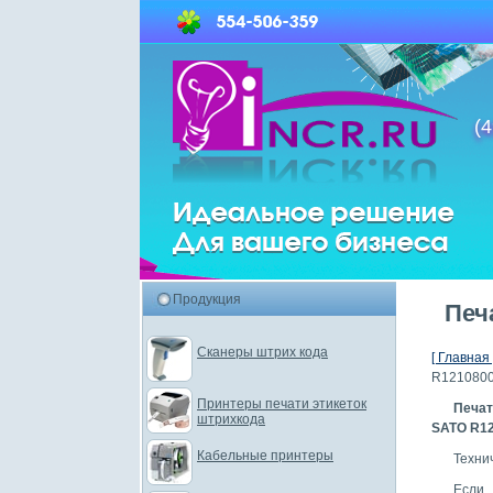
(4
Продукция
Печ
Сканеры штрих кода
[ Главная 
R121080
Принтеры печати этикеток
Печат
штрихкода
SATO R12
Кабельные принтеры
Техни
Если 