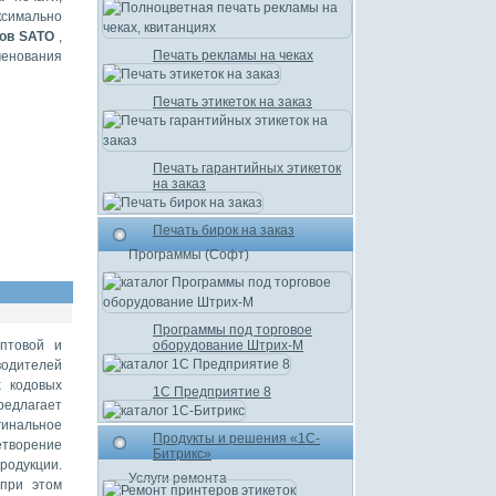
ксимально
ров SATO
,
Печать рекламы на чеках
менования
Печать этикеток на заказ
Печать гарантийных этикеток
на заказ
Печать бирок на заказ
Программы (Софт)
Программы под торговое
оптовой и
оборудование Штрих-М
водителей
х кодовых
1С Предприятие 8
редлагает
гинальное
Продукты и решения «1С-
творение
Битрикс»
родукции.
Услуги ремонта
 при этом