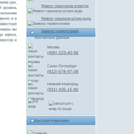
нием цен,
Ремонт принтеров этикеток
й уровень
нальными
венно и в
Ремонт сканеров штрих-кода
овместную
товары вы
Замена термоголовок
до офиса,
Контактные Данные
лиентов и
Москва
(495) 223-40-56
Санкт-Петербург
(812) 678-97-08
Нижний-Новгород
(831) 435-15-80
Быстрая Навигация