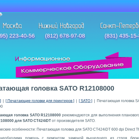
95) 223-40-56
(812) 678-97-08
(831) 435-15
атающая головка SATO R12108000
]
|
[ Печатающие головки для принтеров ]
|
[ SATO ]
| Печатающая головка S
00
ающая головка SATO R12108000
рекомендуются для выполнения плановог
108000 для SATO CT424iDT
от производителя SATO.
ческие особенности: Печатающая головка для SATO CT424iDT 600 dpi Direct T
необходима помощь с ремонтом, заменой вышедшего из строя блока