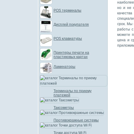
наиболее
но и не 
POS терминалы
качеств
специали
срок. Мы
Дисплей покупателя
работы с
можете п
POS клавиатуры
цена и с
приложим
Принтеры печати на
пластиковых картах
Ламинаторы
Терминалы по приему
платежей
Таксометры
Противокражные системы
Точки доступа Wi Fi