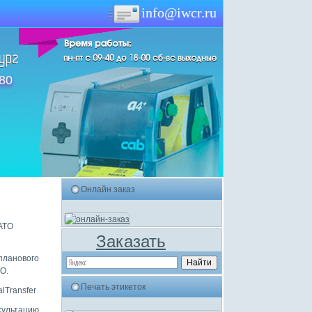
info@iwcr.ru
-80
Онлайн заказ
ATO
Заказать
планового
O.
Печать этикеток
lTransfer
сультацию