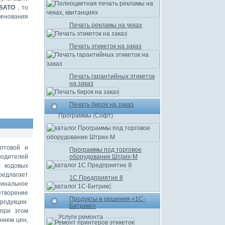
 SATO
, то
менования
Печать рекламы на чеках
Печать этикеток на заказ
Печать гарантийных этикеток
на заказ
Печать бирок на заказ
Программы (Софт)
оптовой и
Программы под торговое
водителей
оборудование Штрих-М
х кодовых
редлагает
1С Предприятие 8
гинальное
творение
Продукты и решения «1С-
родукции.
Битрикс»
 при этом
Услуги ремонта
нием цен,