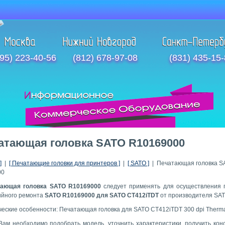
95) 223-40-56
(812) 678-97-08
(831) 435-15
атающая головка SATO R10169000
]
|
[ Печатающие головки для принтеров ]
|
[ SATO ]
| Печатающая головка S
00
тающая головка SATO R10169000
следует применять для осуществления 
ийного ремонта
SATO R10169000 для SATO CT412iTDT
от производителя SAT
ческие особенности: Печатающая головка для SATO CT412iTDT 300 dpi Therma
Вам необходимо подобрать модель, уточнить характеристики, получить кон