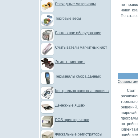
Расходные материалы
по прави
наши ква
Печатающ
Торговые весы
Банковское оборудование
Считыватели магнитных карт
Этикет-пистолет
Терминалы сбора данных
Совместимо
Сайт 
Контрольно-кассовые машины
рознично
торговог
Денежные ящики
решений,
широчайш
програм
POS принтер чеков
потребно
Клиентам
Фискальные регистраторы
наиболее