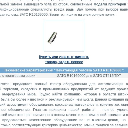
льной замене вышедшего узла из строя, совместимые
модели принтеров
лифицированные специалисты всегда рады Вам помочь при выборе наи
ая головка SATO R10169000. Звоните, пишите на электронную почту.
Купить или узнать стоимость
товара, задать вопрос
Технические характеристики "
Печатающая головка SATO R10169000
":
 с принтерами серии
SATO R10169000 для SATO CT412iTDT
iwcr.ru предлагает полный спектр оборудования для автоматизации 
й торговли, складских и промышленных предприятий от ведущих произ
о оборудования мира. Трудно найти компанию, которая в области штри
 была бы более известной и рекламируемой чем iwcr.ru. Данная компания п
ий ассортимент оборудования, расходных материалов и, конечно же, ори
мное обеспечение. Главные принципы нашей работы — полное удовле
стей клиентов при неизменно высоком качестве и оптимальной стоимости п
 предлагаеться качественное оборудование по не выскоим ценам, но
 точно соответствующие критерию цена-качество. Мы не гонимся за завыше