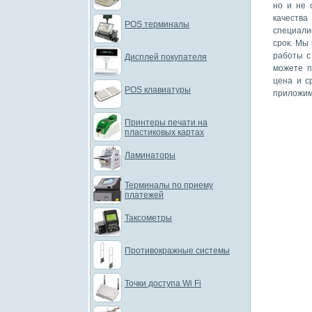
но и не 
качеств
POS терминалы
специали
срок. Мы
работы с
Дисплей покупателя
можете п
цена и с
POS клавиатуры
приложим
Принтеры печати на
пластиковых картах
Ламинаторы
Терминалы по приему
платежей
Таксометры
Противокражные системы
Точки доступа Wi Fi