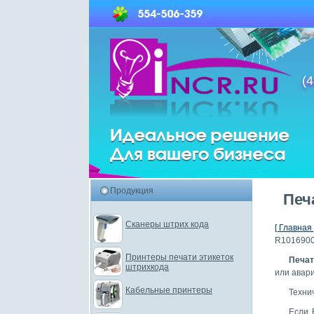
(4
Продукция
Печ
Сканеры штрих кода
[ Главная 
R101690
Принтеры печати этикеток
Печа
штрихкода
или авар
Кабельные принтеры
Техни
Если 