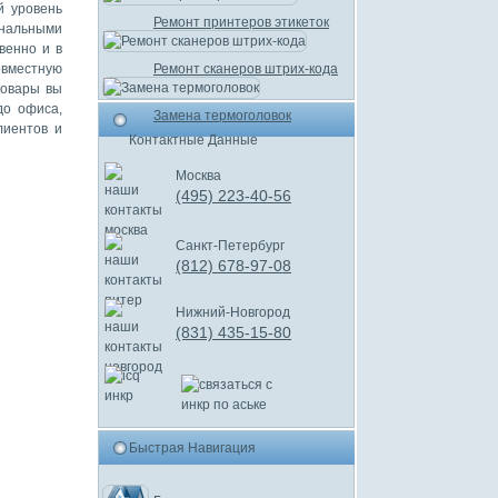
й уровень
Ремонт принтеров этикеток
нальными
венно и в
овместную
Ремонт сканеров штрих-кода
товары вы
до офиса,
Замена термоголовок
лиентов и
Контактные Данные
Москва
(495) 223-40-56
Санкт-Петербург
(812) 678-97-08
Нижний-Новгород
(831) 435-15-80
Быстрая Навигация