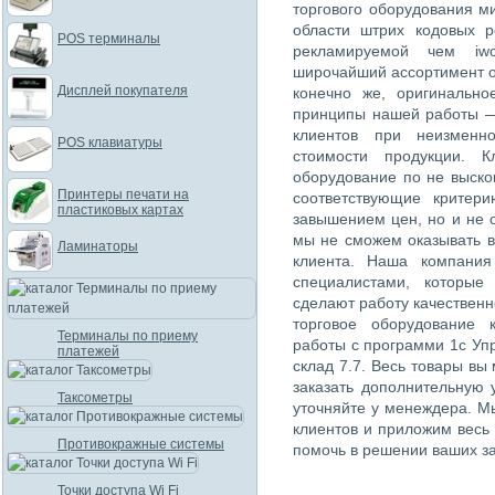
торгового оборудования м
области штрих кодовых 
POS терминалы
рекламируемой чем iwc
широчайший ассортимент о
Дисплей покупателя
конечно же, оригинально
принципы нашей работы —
клиентов при неизменн
POS клавиатуры
стоимости продукции. К
оборудование по не выско
Принтеры печати на
соответствующие критер
пластиковых картах
завышением цен, но и не 
мы не сможем оказывать в
Ламинаторы
клиента. Наша компания
специалистами, которые
сделают работу качественн
торговое оборудование 
Терминалы по приему
работы с программи 1с Упр
платежей
склад 7.7. Весь товары вы
заказать дополнительную 
Таксометры
уточняйте у менеждера. М
клиентов и приложим весь
Противокражные системы
помочь в решении ваших за
Точки доступа Wi Fi