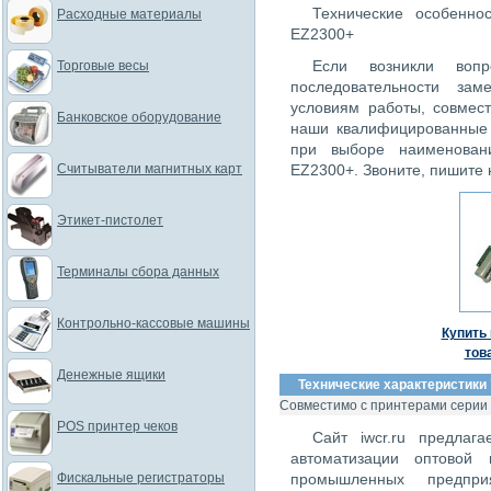
Технические особенно
Расходные материалы
EZ2300+
Если возникли вопр
Торговые весы
последовательности за
условиям работы, совме
Банковское оборудование
наши квалифицированные 
при выборе наименован
Считыватели магнитных карт
EZ2300+. Звоните, пишите 
Этикет-пистолет
Терминалы сбора данных
Контрольно-кассовые машины
Купить 
тов
Денежные ящики
Технические характеристики 
Совместимо с принтерами серии
POS принтер чеков
Сайт iwcr.ru предлаг
автоматизации оптовой 
Фискальные регистраторы
промышленных предпри