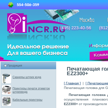
(495) 223-40-56
(812
Продукция
Печатающая го
EZ2300+
Сканеры штрих кода
[ Главная ]
|
[ Печатающие 
Печатающая головка для 
Принтеры печати этикеток
штрихкода
Печатающая головка
осуществления планов
Кабельные принтеры
EZ2300+
от производителя