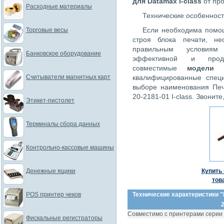
для Datamax I-class
от пр
Расходные материалы
Технические особенности
Если необходима помо
Торговые весы
строя блока печати, не
правильным условиям
Банковское оборудование
эффективной и продо
совместимые
модели 
Считыватели магнитных карт
квалифицированные спец
выборе наименования Пе
20-2181-01 I-class. Звонит
Этикет-пистолет
Терминалы сбора данных
Контрольно-кассовые машины
Денежные ящики
Купить 
тов
POS принтер чеков
Технические характеристики "
2
Совместимо с принтерами серии
Фискальные регистраторы