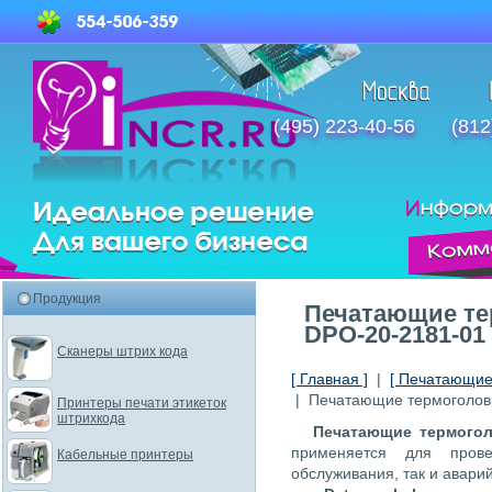
(495) 223-40-56
(812
Продукция
Печатающие те
DPO-20-2181-01 
Сканеры штрих кода
[ Главная ]
|
[ Печатающие 
| Печатающие термоголовк
Принтеры печати этикеток
штрихкода
Печатающие термоголо
применяется для прове
Кабельные принтеры
обслуживания, так и авари