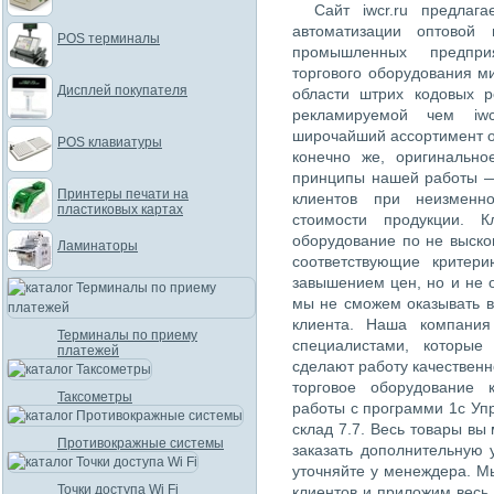
Сайт iwcr.ru предлаг
автоматизации оптовой 
POS терминалы
промышленных предпри
торгового оборудования м
Дисплей покупателя
области штрих кодовых 
рекламируемой чем iwc
широчайший ассортимент о
POS клавиатуры
конечно же, оригинально
принципы нашей работы —
Принтеры печати на
клиентов при неизменн
пластиковых картах
стоимости продукции. К
оборудование по не выско
Ламинаторы
соответствующие критер
завышением цен, но и не 
мы не сможем оказывать в
клиента. Наша компания
Терминалы по приему
специалистами, которые
платежей
сделают работу качественн
торговое оборудование 
Таксометры
работы с программи 1с Упр
склад 7.7. Весь товары вы
Противокражные системы
заказать дополнительную 
уточняйте у менеждера. М
Точки доступа Wi Fi
клиентов и приложим весь