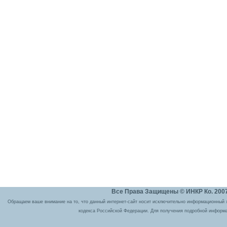
Все Права Защищены © ИНКР Ко. 2007 
Обращаем ваше внимание на то, что данный интернет-сайт носит исключительно информационный ха
кодекса Российской Федерации. Для получения подробной информа