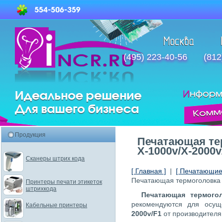
(495) 223-40-56
(812
Продукция
Печатающая те
X-1000v/X-2000v
Сканеры штрих кода
[ Главная ]
|
[ Печатающие 
Печатающая термоголовка 
Принтеры печати этикеток
штрихкода
Печатающая термогол
рекомендуются для осу
Кабельные принтеры
2000v/F1
от производителя