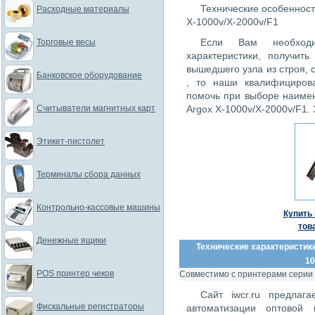
Технические особеннос
Расходные материалы
X-1000v/X-2000v/F1
Если Вам необходи
Торговые весы
характеристики, получит
вышедшего узла из строя,
Банковское оборудование
, то наши квалифициров
помочь при выборе наиме
Считыватели магнитных карт
Argox X-1000v/X-2000v/F1. 
Этикет-пистолет
Терминалы сбора данных
Контрольно-кассовые машины
Купить 
тов
Денежные ящики
Технические характеристики
10
POS принтер чеков
Совместимо с принтерами серии
Сайт iwcr.ru предлаг
Фискальные регистраторы
автоматизации оптовой 