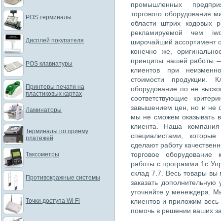
промышленных предпри
торгового оборудования м
POS терминалы
области штрих кодовых 
рекламируемой чем iwc
Дисплей покупателя
широчайший ассортимент о
конечно же, оригинально
принципы нашей работы —
POS клавиатуры
клиентов при неизменн
стоимости продукции. К
Принтеры печати на
оборудование по не выско
пластиковых картах
соответствующие критер
завышением цен, но и не 
Ламинаторы
мы не сможем оказывать в
клиента. Наша компания
Терминалы по приему
специалистами, которые
платежей
сделают работу качественн
торговое оборудование 
Таксометры
работы с программи 1с Упр
склад 7.7. Весь товары вы
Противокражные системы
заказать дополнительную 
уточняйте у менеждера. М
Точки доступа Wi Fi
клиентов и приложим весь
помочь в решении ваших за