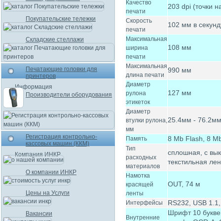
Качество
203 dpi (точки 
печати
Покупательские тележки
Скорость
102 мм в секунд
печати
Максимальная
Складские стеллажи
108 мм
ширина
печати
Максимальная
Печатающие головки для
990 мм
длина печати
принтеров
Диаметр
Информация
127 мм
рулона
Производители оборудования
этикеток
Диаметр
25.4мм - 76.2мм(
втулки рулона,
мм
Регистрация контрольно-
8 Mb Flash, 8 
Память
кассовых машин (ККМ)
Тип
сплошная, с вы
Компания ИНКР
расходных
текстильная лен
материалов
О компании ИНКР
Намотка
OUT, 74 м
красящей
Цены на Услуги
ленты
RS232, USB 1.1
Интерфейсы
Шрифт 10 букве
Вакансии
Внутренние