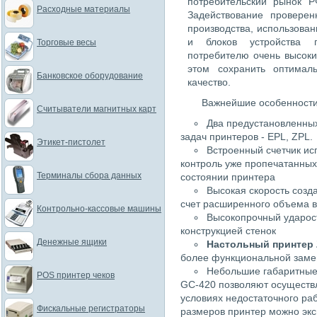
потребительский рынок Р
Расходные материалы
Задействование провере
производства, использова
и блоков устройства п
Торговые весы
потребителю очень высок
этом сохранить оптимал
Банковское оборудование
качество.
Важнейшие особенности
Считыватели магнитных карт
Два предустановленны
задач принтеров - EPL, ZPL.
Этикет-пистолет
Встроенный счетчик ис
контроль уже пропечатанных 
Терминалы сбора данных
состоянии принтера
Высокая скорость созда
счет расширенного объема 
Контрольно-кассовые машины
Высокопрочный ударост
конструкцией стенок
Денежные ящики
Настольный принтер 
более функциональной заме
Небольшие габаритные
POS принтер чеков
GC-420 позволяют осуществл
условиях недостаточного раб
Фискальные регистраторы
размеров принтер можно экс