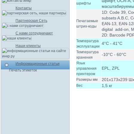
шрифт, OCR-A, 
шрифты
масштабируем
Контакты
1D: Сode 39, C
subsets A.B.C, C
Партнерская Сеть
Печатаемые
EAN-13, EAN-12
штрих-коды
digital add-on,
С нами сотрудничают
2D: Barcode PDF
Температура
4°С - 41°С
Наши клиенты
эксплуатации
Температура
-10°С - 60°С
хранения
Язык
Информационные статьи
EPL, ZPL
управления
Печать этикеток
принтером
201х173х239 Ш
Размеры мм
1,5 кг
Вес