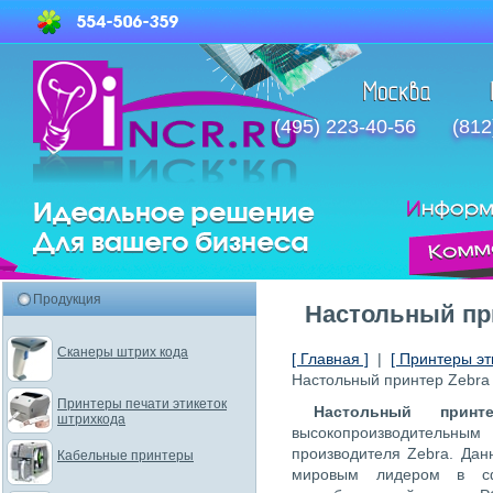
(495) 223-40-56
(812
Продукция
Настольный пр
Сканеры штрих кода
[ Главная ]
|
[ Принтеры эт
Настольный принтер Zebra
Принтеры печати этикеток
Настольный при
штрихкода
высокопроизводительн
производителя Zebra. Дан
Кабельные принтеры
мировым лидером в сф