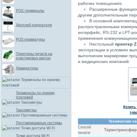
рабочих помещениях.
Расширенные функцион
POS терминалы
другим дополнительным пе
В основной комплектац
Дисплей покупателя
распространенными коммун
интерфейс, RS-232 и LPT-po
применения коммуникационн
POS клавиатуры
Настольный
принтер Z
эксплуатации в условиях вып
Принтеры печати на
выполнении маркировки прод
пластиковых картах
и медицинских компаний.
Ламинаторы
Терминалы по приему
платежей
Купить 
Таксометры
тов
Технические ха
Противокражные системы
Способ
Термотрансфер
печати
Точки доступа Wi Fi