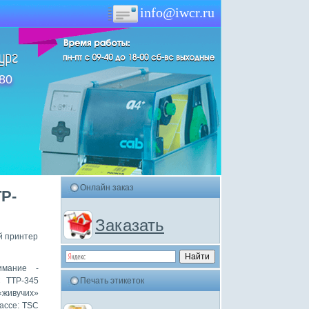
info@iwcr.ru
-80
Онлайн заказ
P-
Заказать
 принтер
имание -
C TTP-345
Печать этикеток
«живучих»
ассе: TSC