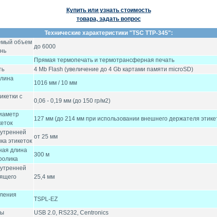
Купить или узнать стоимость
товара, задать вопрос
Технические характеристики "
TSC TTP-345
":
емый объем
до 6000
ень
Прямая термопечать и термотрансферная печать
ть
4 Mb Flash (увеличение до 4 Gb картами памяти microSD)
длина
1016 мм / 10 мм
икетки с
0,06 - 0,19 мм (до 150 гр/м2)
иаметр
127 мм (до 214 мм при использовании внешнего держателя этикет
кеток
нутренней
от 25 мм
ка этикеток
ная длина
300 м
ролика
нутренней
сящего
25,4 мм
вления
TSPL-EZ
сы
USB 2.0, RS232, Centronics