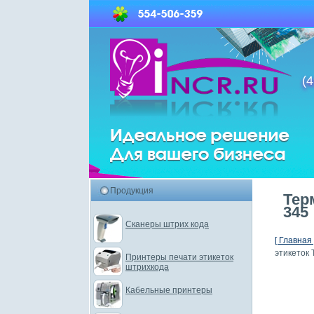
(4
Продукция
Тер
345
Сканеры штрих кода
[ Главная 
этикеток
Принтеры печати этикеток
штрихкода
Кабельные принтеры