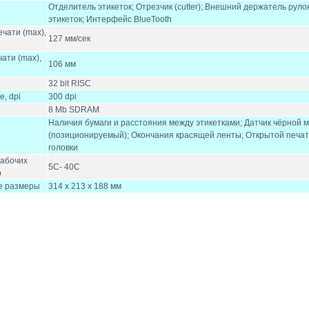
Отделитель этикеток; Отрезчик (cutter); Внешний держатель руло
этикеток; Интерфейс BlueTooth
ечати (max),
127 мм/сек
ати (max),
106 мм
32 bit RISC
, dpi
300 dpi
8 Mb SDRAM
Наличия бумаги и расстояния между этикетками; Датчик чёрной 
(позиционируемый); Окончания красящей ленты; Открытой печ
головки
рабочих
5C- 40C
р
е размеры
314 x 213 x 188 мм