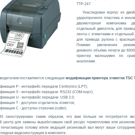
TTP-247.
Унаследован корпус из двой
ударопрочного пластика и инно
двухмоторная компоновка дви
отдельный двигатель для приво
ленты с этикетками и отдельный 
для привода рулона с красяще
Помимо увеличения рекоме
дневного объёма печати до 6000 
принтер малошумен по сра
аналогами.
водителем поставляются следующие
модификации принтера этикеток TSC 
фикация P - интерфейс передачи Centronics (LPT);
фикация S - интерфейс передачи RS232 (COM-порт);
фикация U - интерфейс передачи USB 2.0;
фикация T - доступен отделитель этикеток;
фикация С - доступен отрезчик (cutter).
45 сконструирован таким образом, что вам больше не потребуется ве
й центр для замены выработавших свой ресурс термоголовки или резиново
 печатающую головку и/или ведущий резиновый вал могут ваши сотрудник
глядная видеоинструкция в комплекте.