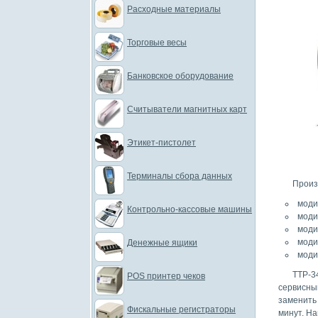
Расходные материалы
Торговые весы
Банковское оборудование
Считыватели магнитных карт
Этикет-пистолет
Терминалы сбора данных
Произ
моди
Контрольно-кассовые машины
моди
моди
моди
Денежные ящики
моди
TTP-3
POS принтер чеков
сервисны
заменить
Фискальные регистраторы
минут. На