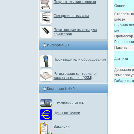
Покупательские тележки
Опции
Скорость п
Складские стеллажи
мм/сек
Ширина печ
Печатающие головки для
мм
принтеров
Процессор
Разрешение
Информация
Память
Датчики
Производители оборудования
Диапазон 
Регистрация контрольно-
температу
кассовых машин (ККМ)
Габаритны
Компания ИНКР
О компании ИНКР
Цены на Услуги
Вакансии