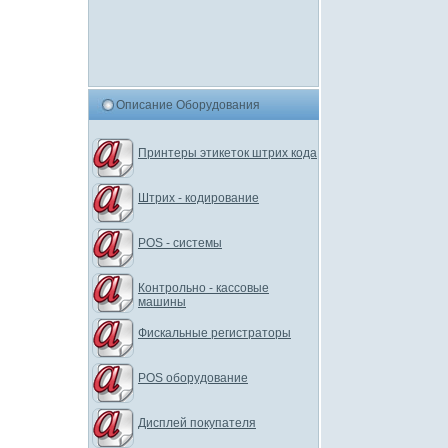
Описание Оборудования
Принтеры этикеток штрих кода
Штрих - кодирование
POS - системы
Контрольно - кассовые
машины
Фискальные регистраторы
POS оборудование
Дисплей покупателя