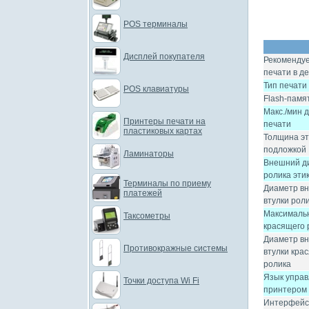
POS терминалы
Дисплей покупателя
Рекоменду
печати в д
Тип печати
POS клавиатуры
Flash-памя
Макс./мин 
Принтеры печати на
печати
пластиковых картах
Толщина эт
подложкой
Ламинаторы
Внешний д
ролика эти
Терминалы по приему
Диаметр в
платежей
втулки роли
Максималь
Таксометры
красящего 
Диаметр в
Противокражные системы
втулки кра
ролика
Язык упра
Точки доступа Wi Fi
принтером
Интерфей