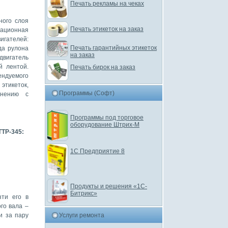
Печать рекламы на чеках
ного слоя
Печать этикеток на заказ
вационная
гателей:
Печать гарантийных этикеток
да рулона
на заказ
двигатель
й лентой.
Печать бирок на заказ
ндуемого
этикеток,
Программы (Софт)
внению с
Программы под торговое
оборудование Штрих-М
TTP-345:
1С Предприятие 8
Продукты и решения «1С-
Битрикс»
зти его в
го вала –
Услуги ремонта
и за пару