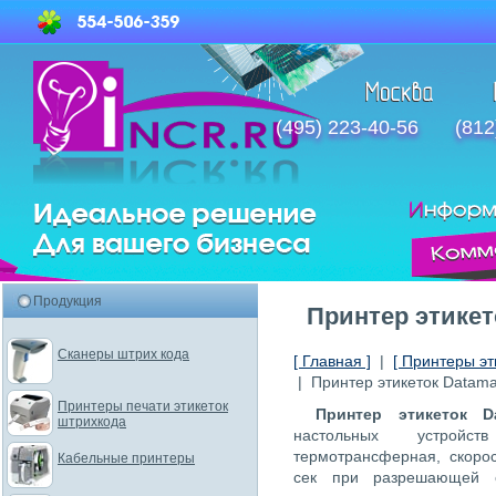
(495) 223-40-56
(812
Продукция
Принтер этикет
Сканеры штрих кода
[ Главная ]
|
[ Принтеры эт
| Принтер этикеток Datam
Принтеры печати этикеток
Принтер этикеток D
штрихкода
настольных устройс
термотрансферная, скорос
Кабельные принтеры
сек при разрешающей с