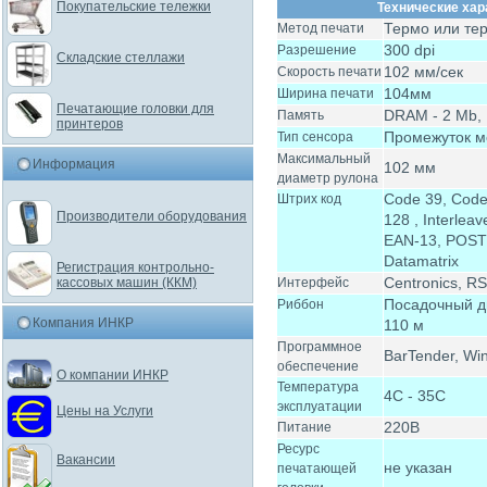
Покупательские тележки
Технические хар
Термо или те
Метод печати
300 dpi
Разрешение
Складские стеллажи
102 мм/сек
Скорость печати
104мм
Ширина печати
Печатающие головки для
DRAM - 2 Mb,
Память
принтеров
Промежуток м
Тип сенсора
Максимальный
Информация
102 мм
диаметр рулона
Code 39, Code
Штрих код
Производители оборудования
128 , Interlea
EAN-13, POST
Datamatrix
Регистрация контрольно-
Сentronics, R
кассовых машин (ККМ)
Интерфейс
Посадочный д
Риббон
Компания ИНКР
110 м
Программное
BarTender, Wi
обеспечение
О компании ИНКР
Температура
4С - 35C
эксплуатации
Цены на Услуги
220В
Питание
Ресурс
Вакансии
не указан
печатающей