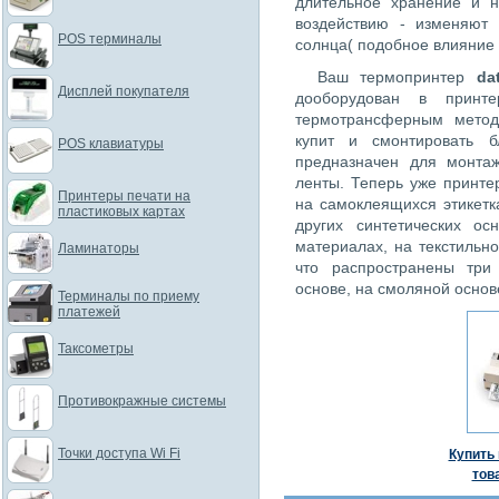
длительное хранение и н
воздействию - изменяют 
POS терминалы
солнца( подобное влияние н
Ваш термопринтер
da
Дисплей покупателя
дооборудован в принте
термотрансферным метод
купит и смонтировать б
POS клавиатуры
предназначен для монта
ленты. Теперь уже принте
Принтеры печати на
на самоклеящихся этикетк
пластиковых картах
других синтетических ос
материалах, на текстильн
Ламинаторы
что распространены три
основе, на смоляной основ
Терминалы по приему
платежей
Таксометры
Противокражные системы
Точки доступа Wi Fi
Купить 
тов