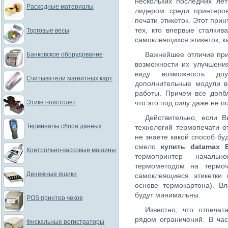
нескольких последних ле
Расходные материалы
лидером среди принтеро
печати этикеток. Этот при
тех, кто впервые сталки
Торговые весы
самоклеящихся этикеток, ка
Важнейшее отличие пр
Банковское оборудование
возможности их улучшени
виду возможность доус
Считыватели магнитных карт
дополнительные модули в
работы. Причем все допбл
Этикет-пистолет
что это под силу даже не 
Действительно, если 
Терминалы сбора данных
технологий термопечати 
не знаете какой способ б
смело
купить datamax 
Контрольно-кассовые машины
термопринтер начальн
термометодом на термоч
Денежные ящики
самоклеящиеся этикетки
основе термокартона). В
будут минимальны.
POS принтер чеков
Известно, что отпеча
рядом ограничений. В ча
Фискальные регистраторы