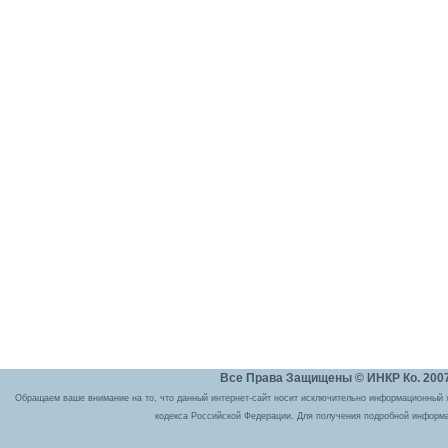
Все Права Защищены © ИНКР Ко. 2007 
Обращаем ваше внимание на то, что данный интернет-сайт носит исключительно информационный ха
кодекса Российской Федерации. Для получения подробной информа