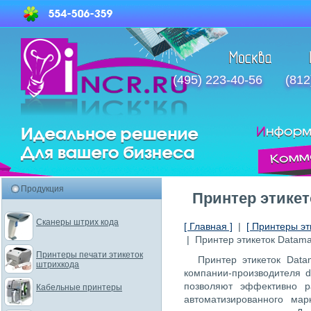
(495) 223-40-56
(812
Продукция
Принтер этикет
Сканеры штрих кода
[ Главная ]
|
[ Принтеры эт
| Принтер этикеток Datama
Принтеры печати этикеток
Принтер этикеток Data
штрихкода
компании-производителя 
позволяют эффективно р
Кабельные принтеры
автоматизированного мар