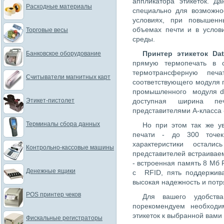
аппликатора этикеток. Д
Расходные материалы
специально для возможн
условиях, при повышенн
объемах печти и в услов
Торговые весы
среды.
Принтер этикеток Da
Банковское оборудование
прямую термопечать в с
термотрансферную печа
Считыватели магнитных карт
соответствующего модуля п
промышленного модуля da
Этикет-пистолет
доступная ширина п
представителями А-класса 
Терминалы сбора данных
Но при этом так же у
печати - до 300 точек
характеристики остал
Контрольно-кассовые машины
представителей встраиваем
- встроенная память 8 Мб 
Денежные ящики
с RFID, пять поддержив
высокая надежность и пот
POS принтер чеков
Для вашего удобств
порекомендуем необходи
этикеток к выбранной вам
Фискальные регистраторы