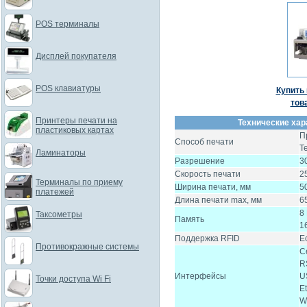
POS терминалы
Дисплей покупателя
POS клавиатуры
Купить 
тов
Принтеры печати на
Технические хар
пластиковых картах
П
Способ печати
Т
Ламинаторы
Разрешение
3
Скорость печати
2
Терминалы по приему
Ширина печати, мм
5
платежей
Длина печати max, мм
6
8
Таксометры
Память
1
Поддержка RFID
Е
Противокражные системы
C
R
Интерфейсы
U
Точки доступа Wi Fi
E
W