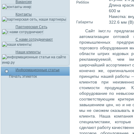
Вакансии
Риббон
Длина крася
600 м
Контакты
Намотка: вн
322.6 мм (В)
Габариты
Партнерская Сеть
Сайт iwcr.ru предлаг
автоматизации оптовой 
С нами сотрудничают
промышленных предпри
торгового оборудования м
Наши клиенты
области штрих кодовых 
рекламируемой, чем iw
широчайший ассортимент о
Информационные статьи
конечно же, оригинально
принципы нашей работы —
Печать этикеток
клиентов при неизменн
стоимости продукции. К
оборудование по невысок
соответствующим критер
завышением цен, но и не 
мы не сможем оказывать в
клиента. Наша компания
специалистами, которые
сделают работу качественн
торговое оборудование 