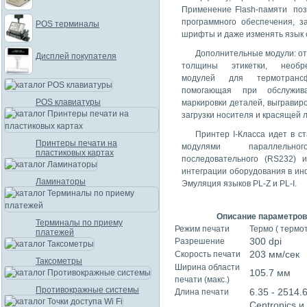
Применение Flash-памяти поз
программного обеспечения, з
POS терминалы
шрифты и даже изменять язык
Дополнительные модули: от
Дисплей покупателя
толщины этикетки, необре
модулей для термотранс
помогающая при обслужив
POS клавиатуры
маркировки деталей, выграви
загрузки носителя и красящей 
Принтер I-Класса идет в с
Принтеры печати на
модулями параллельн
пластиковых картах
последовательного (RS232) 
интеграции оборудования в ин
Ламинаторы
Эмуляция языков PL-Z и PL-I.
Описание параметров 
Терминалы по приему
Режим печати
Термо ( терм
платежей
300 dpi
Разрешение
203 мм/сек
Скорость печати
Таксометры
Ширина области
105.7 мм
печати (макс.)
Противокражные системы
6.35 - 2514.
Длина печати
Centronics и