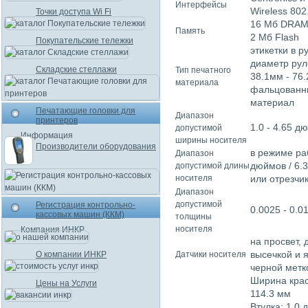
Интерфейсы
Wireless 802
Точки доступа Wi Fi
16 Мб DRA
Память
2 Мб Flash
Покупательские тележки
этикетки в р
диаметр руло
Складские стеллажи
Тип печатного
38.1мм - 76
материала
фальцованн
материал
Печатающие головки для
Диапазон
принтеров
1.0 - 4.65 д
допустимой
Информация
ширины носителя
Производители оборудования
в режиме ра
Диапазон
дюймов / 6.
допустимой длины
носителя
или отрезчик
Диапазон
допустимой
Регистрация контрольно-
0.0025 - 0.0
кассовых машин (ККМ)
толщины
носителя
Компания ИНКР
на просвет, 
высечкой и 
О компании ИНКР
Датчики носителя
черной метк
Ширина крас
Цены на Услуги
114.3 мм
Втулка: 1.0 