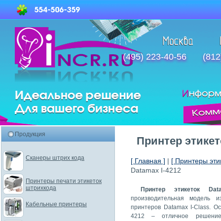
(495) 223-40-56
(812
Продукция
Принтер этикет
Сканеры штрих кода
[ Главная ]
|
[ Принтеры этик
Datamax I-4212
Принтеры печати этикеток
штрихкода
Принтер этикеток Dat
производительная модель и
Кабельные принтеры
принтеров Datamax I-Class. Ос
4212 – отличное решение