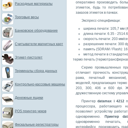
оперативно производить бол
Расходные материалы
этикеток, будь то потребова
заказов этикеток в пачках.
Торговые весы
Экспресс-спецификаци:
ширина печати: 105,7 мм (
Банковское оборудование
длина печати: 6.35 - 2514.
скорость печати: 203 мм/се
Считыватели магнитных карт
разрешение печати: 300 dpi
память (SDRAM / Flash): 16
метод печати в стандартн
Этикет-пистолет
термо печать (термотрансферная
Серию промышленных прин
Терминалы сбора данных
отличает прочность конструк
рама, печатный механизм)
моделей, предлагающих термо г
Контрольно-кассовые машины
203, 300, 406 и 600 dpi. Ж
дружественную систему управл
Денежные ящики
Принтер
datamax i 4212
п
процессора, работающего 
POS принтер чеков
позволяет устройству работа
одновременно.
Принтер da
одновременно печатать,
Фискальные регистраторы
интерфейсу, производить гра