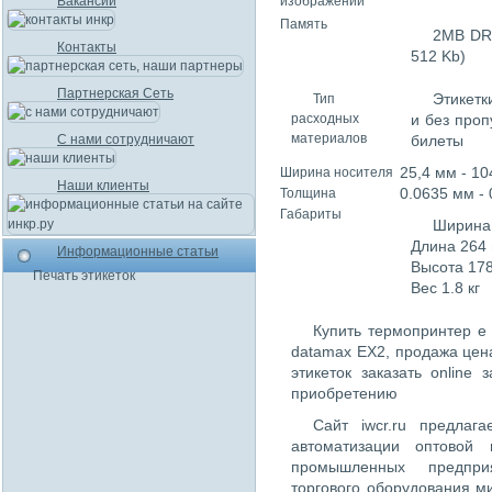
Вакансии
изображений
Память
2MB DRA
Контакты
512 Kb)
Партнерская Сеть
Этикетк
Тип
расходных
и без проп
материалов
С нами сотрудничают
билеты
25,4 мм - 10
Ширина носителя
Наши клиенты
0.0635 мм -
Толщина
Габариты
Ширина
Длина 264
Информационные статьи
Высота 17
Печать этикеток
Вес 1.8 кг
Купить термопринтер e 
datamax EX2, продажа це
этикеток заказать online
приобретению
Сайт iwcr.ru предлаг
автоматизации оптовой 
промышленных предпри
торгового оборудования м