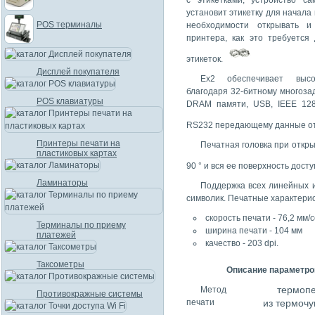
с этикетками, устройство с
установит этикетку для начала 
POS терминалы
необходимости открывать и
принтера, как это требуется
этикеток.
Дисплей покупателя
Ex2 обеспечивает высо
благодаря 32-битному многоза
POS клавиатуры
DRAM памяти, USB, IEEE 128
RS232 передающему данные от 
Принтеры печати на
Печатная головка при откр
пластиковых картах
90 ° и вся ее поверхность досту
Ламинаторы
Поддержка всех линейных 
символик. Печатные характерис
скорость печати - 76,2 мм/с
Терминалы по приему
ширина печати - 104 мм
платежей
качество - 203 dpi.
Таксометры
Описание параметро
термопе
Метод
Противокражные системы
печати
из термочу