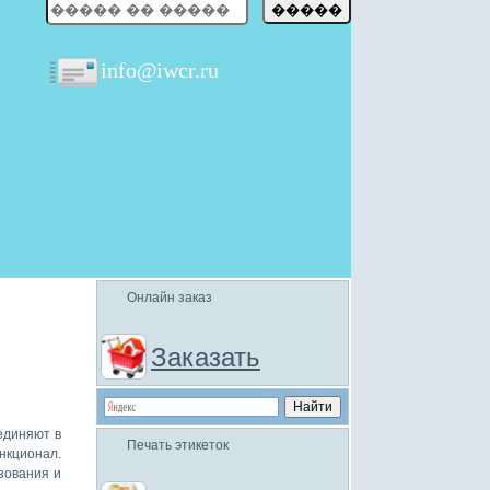
info@iwcr.ru
Онлайн заказ
Заказать
единяют в
Печать этикеток
нкционал.
зования и