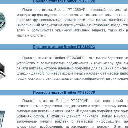
Принтер этикеток Brother PT-1280VP
Принтер этикеток Brother PT-1280VP - изящный настольный
маркиратор для осуществления печати этикеток настольного типа
широкие функциональные возможности при малых линейных р
Выполненный отпечаток на ленте устойчив к истиранию, воздейств
влаги и большинства химически активных веществ, таких как 
масла и кислоты.
Принтер этикеток Brother PT-2430PC
Принтер этикеток Brother PT-2430PC - это малогабаритное н
устройство с возможностью подключения к компьютеру для в
печати наклеек, которое идеально подойдет для решения офисных
функции данного принтера входит печать наклеек с текстовой инф
графическими логотипами, элементами изображений, штрих-кодам
Принтер этикеток Brother PT-2700VP
Принтер этикеток Brother PT-2700VP - это настольный 
возможностью осуществлять подключения к персональному компь
выполнения печати наклеек, который идеально подойдет для при
условиях офиса. В функции данного принтера Brother PT2700
выполнение печати наклеек с текстовой информацией, лог
элементами изображений, штрихкодами и ценами. Этот п