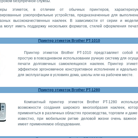
сроком безупречной службы.
теры этикеток, в отличии от обычных принтеров, характеризу
зированные узкопрофильные устройства, предназначенные для выполнен
азных высококачественных наклеек. В зависимости от серии и модел
ва могут иметь поддержку нескольких форматов, стилей оформления печат
Принтер этикеток Brother PT-1010
Принтер этикеток Brother PT-1010 представляет собой 
простую в повседневном использовании ручную систему для осущ
печати долговечных самоклеящихся наклеек. Принтер этике
эффектное эргономичное конструктивное исполнение и идеально
для эксплуатации в условиях дома, школы или на рабочем месте.
Принтер этикеток Brother PT-1280
Компактный принтер этикеток Brother PT-1280 использу
возможности создания широкого многообразия наклеек, кото
применяться в различных областях производства, торговли и даже
известно, при мобильном ритме деловой жизни очень важное
имеет применяемое оборудование.