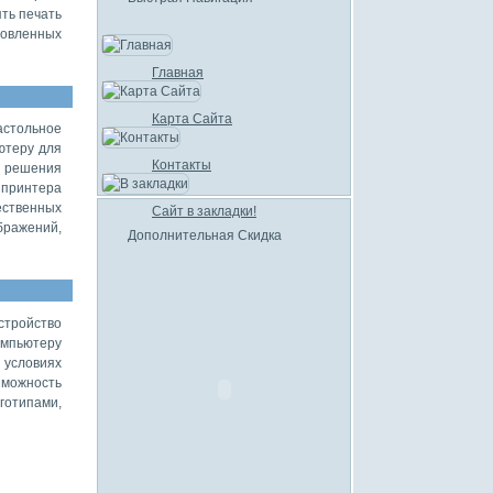
ть печать
новленных
Главная
Карта Сайта
астольное
ютеру для
Контакты
я решения
 принтера
ественных
Сайт в закладки!
бражений,
Дополнительная Скидка
стройство
омпьютеру
 условиях
зможность
готипами,