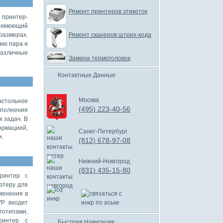
Ремонт принтеров этикеток
 принтер-
, имеющий
Ремонт сканеров штрих-кода
азмерах.
ию пара и
различные
Замена термоголовок
Контактные Данные
Москва
астольное
(495) 223-40-56
ыполнения
 задач. В
ормацией,
Санкт-Петербург
и.
(812) 678-97-08
Нижний-Новгород
(831) 435-15-80
принтер с
ютеру для
менения в
VP входит
отипами,
ринтер с
Быстрая Навигация