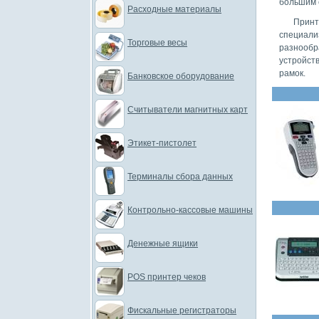
большим 
Расходные материалы
Прин
специали
Торговые весы
разнообр
устройст
рамок.
Банковское оборудование
Считыватели магнитных карт
Этикет-пистолет
Терминалы сбора данных
Контрольно-кассовые машины
Денежные ящики
POS принтер чеков
Фискальные регистраторы