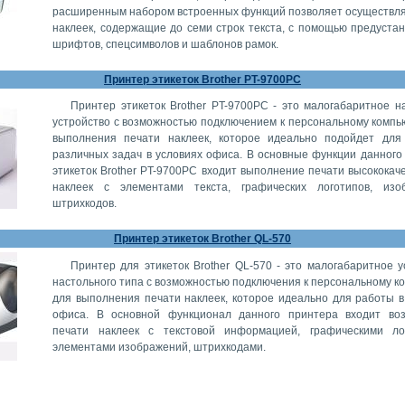
расширенным набором встроенных функций позволяет осуществля
наклеек, содержащие до семи строк текста, с помощью предуста
шрифтов, спецсимволов и шаблонов рамок.
Принтер этикеток Brother PT-9700PC
Принтер этикеток Brother PT-9700PC - это малогабаритное н
устройство с возможностью подключением к персональному компь
выполнения печати наклеек, которое идеально подойдет дл
различных задач в условиях офиса. В основные функции данного
этикеток Brother PT-9700PC входит выполнение печати высококач
наклеек с элементами текста, графических логотипов, изо
штрихкодов.
Принтер этикеток Brother QL-570
Принтер для этикеток Brother QL-570 - это малогабаритное у
настольного типа с возможностью подключения к персональному к
для выполнения печати наклеек, которое идеально для работы в
офиса. В основной функционал данного принтера входит во
печати наклеек с текстовой информацией, графическими ло
элементами изображений, штрихкодами.