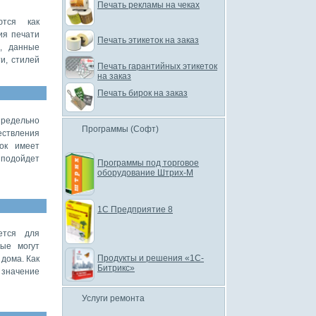
Печать рекламы на чеках
ются как
ия печати
Печать этикеток на заказ
и, данные
и, стилей
Печать гарантийных этикеток
на заказ
Печать бирок на заказ
предельно
Программы (Софт)
ествления
ток имеет
 подойдет
Программы под торговое
оборудование Штрих-М
1С Предприятие 8
ется для
рые могут
Продукты и решения «1С-
 дома. Как
Битрикс»
 значение
Услуги ремонта