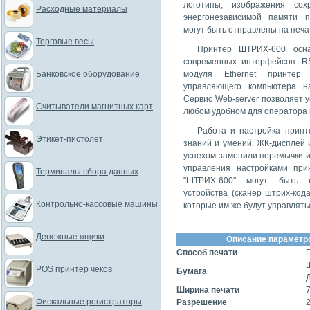
логотипы, изображения со
Расходные материалы
энергонезависимой памяти п
могут быть отправлены на печа
Торговые весы
Принтер ШТРИХ-600 осн
современных интерфейсов: RS
Банковское оборудование
модуля Ethernet принте
управляющего компьютера на
Сервис Web-server позволяет 
Считыватели магнитных карт
любом удобном для оператора 
Работа и настройка принт
Этикет-пистолет
знаний и умений. ЖК-дисплей 
успехом заменили перемычки и
управления настройками при
Терминалы сбора данных
"ШТРИХ-600" могут быть 
устройства (сканер штрих-кода
Контрольно-кассовые машины
которые им же будут управлять
Денежные ящики
Описание параметр
Способ печати
POS принтер чеков
Бумага
Д
Ширина печати
Фискальные регистраторы
Разрешение
2