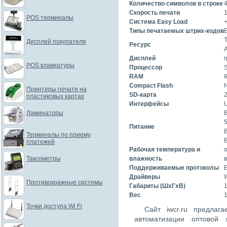
Количество символов в строке
Скорость печати
POS терминалы
Система Easy Load
Типы печатаемых штрих-кодов
Дисплей покупателя
Ресурс
А
Дисплей
POS клавиатуры
Процессор
RAM
Compact Flash
Принтеры печати на
SD-карта
2
пластиковых картах
Интерфейсы
Ламинаторы
5
Питание
Терминалы по приему
В
платежей
Рабочая температура и
о
Таксометры
влажность
Поддерживаемые протоколы
Драйверы
W
Противокражные системы
Габариты (ШхГхВ)
Вес
1
Точки доступа Wi Fi
Сайт iwcr.ru предлаг
автоматизации оптовой 