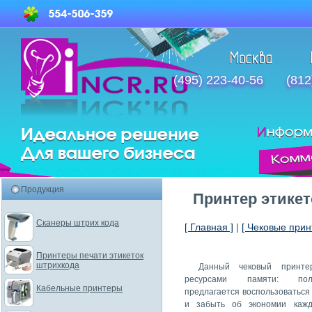
(495) 223-40-56
(812
Продукция
Принтер этике
Сканеры штрих кода
[ Главная ]
|
[ Чековые прин
Принтеры печати этикеток
штрихкода
Данный чековый принте
ресурсами памяти: поль
Кабельные принтеры
предлагается воспользоватьс
и забыть об экономии кажд