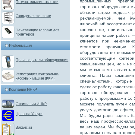
промышленных предпри
Покупательские тележки
торгового оборудования м
области штрих кодовых 
Складские стеллажи
рекламируемой, чем iw
широчайший ассортимент о
конечно же, оригинально
Печатающие головки для
принтеров
принципы нашей работы —
клиентов при неизменн
Информация
стоимости продукции. К
оборудование по невысок
соответствующим критер
Производители оборудования
завышением цен, но и не 
мы не сможем оказывать в
Регистрация контрольно-
клиента. Наша компания
кассовых машин (ККМ)
специалистами, которые
сделают работу качественн
Компания ИНКР
торговое оборудование 
работу с программами 1с 
можете получить путем са
О компании ИНКР
услугу доставки до офиса
Цены на Услуги
Мы будем рады видеть Ва
весь наш профессионализ
ваших задач. Мы будем рад
Вакансии
приложим весь наш профе