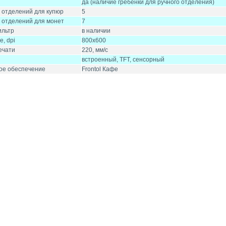
да (наличие гребенки для ручного отделения)
 отделений для купюр
5
 отделений для монет
7
ильтр
в наличии
, dpi
800х600
ечати
220, мм/с
встроенный, TFT, сенсорный
ое обеспечение
Frontol Кафе