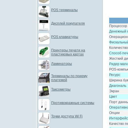
POS терминалы
Дисплей покупателя
Процессор
Денежный 
POS клавиатуры
Операцион
Фискальный
Количество
Принтеры печати на
Способ пе
пластиковых картах
Жесткий ди
Ламинаторы
Ридер магн
POS-компь
Ресурс
Терминалы по приему
платежей
Ширина бу
Диагональ
Таксометры
Экран
Цвет
Порт данн
Противокражные системы
Оперативн
Опции
Точки доступа Wi Fi
Интерфейс
Качество пе