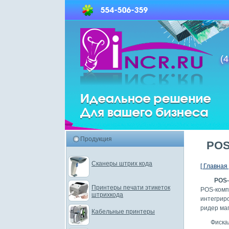
(4
Продукция
POS
Сканеры штрих кода
[ Главная 
POS-
Принтеры печати этикеток
POS-комп
штрихкода
интегрир
ридер маг
Кабельные принтеры
Фиска