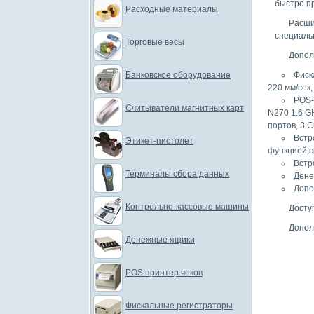
быстро п
Расходные материалы
Расш
специаль
Торговые весы
Допол
Банковское оборудование
Фиск
220 мм/сек
POS-
Считыватели магнитных карт
N270 1.6 G
портов, 3 
Встр
Этикет-пистолет
функцией с
Встр
Терминалы сбора данных
Дене
Допо
Контрольно-кассовые машины
Досту
Допол
Денежные ящики
POS принтер чеков
Фискальные регистраторы