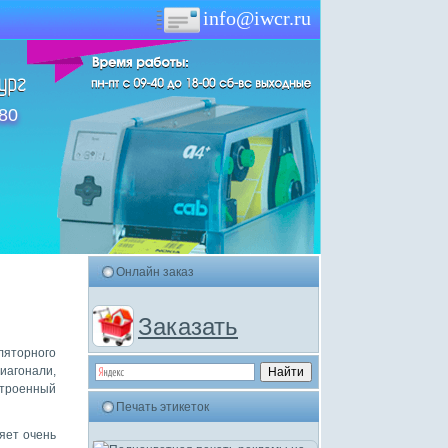
info@iwcr.ru
-80
Онлайн заказ
Заказать
ляторного
иагонали,
строенный
Печать этикеток
яет очень