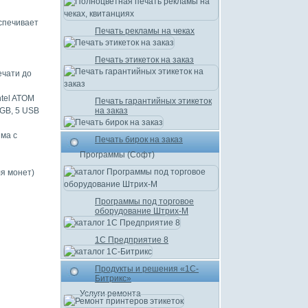
печивает
Печать рекламы на чеках
Печать этикеток на заказ
ечати до
ntel ATOM
Печать гарантийных этикеток
GB, 5 USB
на заказ
ма с
Печать бирок на заказ
Программы (Софт)
ля монет)
Программы под торговое
оборудование Штрих-М
1С Предприятие 8
Продукты и решения «1С-
Битрикс»
Услуги ремонта