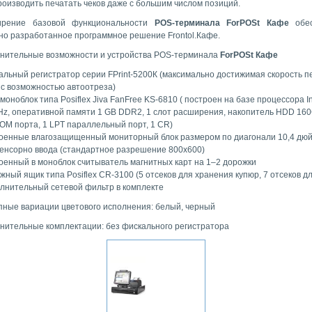
роизводить печатать чеков даже с большим числом позиций.
ирение базовой функциональности
POS-терминала ForPOSt Кафе
обес
но разработанное программное решение Frontol.Кафе.
нительные возможности и устройства POS-терминала
ForPOSt Кафе
альный регистратор серии FPrint-5200К (максимально достижимая скорость п
, c возможностью автоотреза)
моноблок типа Posiflex Jiva FanFree KS-6810 ( построен на базе процессора I
Hz, оперативной памяти 1 GB DDR2, 1 слот расширения, накопитель HDD 160
COM порта, 1 LPT параллельный порт, 1 CR)
оенные влагозащищенный мониторный блок размером по диагонали 10,4 дюй
енсорно ввода (стандартное разрешение 800х600)
оенный в моноблок считыватель магнитных карт на 1–2 дорожки
жный ящик типа Posiflex CR-3100 (5 отсеков для хранения купюр, 7 отсеков д
лнительный сетевой фильтр в комплекте
пные вариации цветового исполнения: белый, черный
нительные комплектации: без фискального регистратора