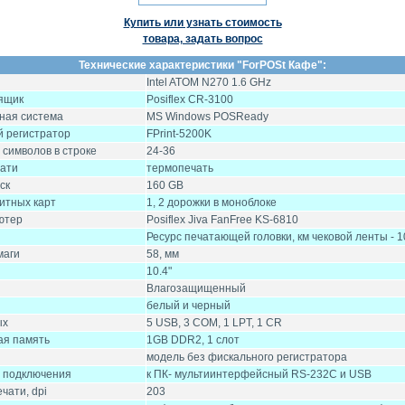
Купить или узнать стоимость
товара, задать вопрос
Технические характеристики "
ForPOSt Кафе
":
Intel ATOM N270 1.6 GHz
ящик
Posiflex CR-3100
ная система
MS Windows POSReady
 регистратор
FPrint-5200K
 символов в строке
24-36
чати
термопечать
ск
160 GB
итных карт
1, 2 дорожки в моноблоке
ютер
Posiflex Jiva FanFree KS-6810
Ресурс печатающей головки, км чековой ленты - 1
маги
58, мм
10.4"
Влагозащищенный
белый и черный
ых
5 USB, 3 COM, 1 LPT, 1 CR
ая память
1GB DDR2, 1 слот
модель без фискального регистратора
 подключения
к ПК- мультиинтерфейсный RS-232C и USB
чати, dpi
203