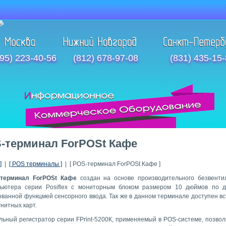
95) 223-40-56
(812) 678-97-08
(831) 435-15
-терминал ForPOSt Кафе
]
|
[ POS терминалы ]
| [ POS-терминал ForPOSt Кафе ]
терминал ForPOSt Кафе
создан на основе производительного безвенти
ьютера серии Posiflex c мониторным блоком размером 10 дюймов по д
ованной функцмей сенсорного ввода. Так же в данном терминале доступен в
нитных карт.
льный регистратор серии FPrint-5200К, применяемый в POS-системе, позвол