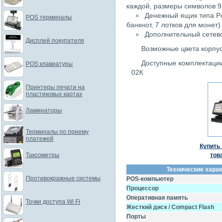
каждой, размеры символов 9
Денежный ящик типа Po
POS терминалы
банкнот, 7 лотков для монет)
Дополнительный сетев
Дисплей покупателя
Возможные цвета корпу
Доступные комплектации
POS клавиатуры
02К
Принтеры печати на
пластиковых картах
Ламинаторы
Терминалы по приему
платежей
Купить 
Таксометры
тов
Технические харак
Противокражные системы
POS-компьютер
Процессор
Оперативная память
Точки доступа Wi Fi
Жесткий диск / Compact Flash
Порты