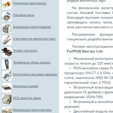
ридера магнитных карт.
Расходные материалы
На фискальном регистр
состав базовой поставки
Торговые весы
благодаря высоким показа
производить печать чеков
зоне рассчетно-кассового 
Банковское оборудование
Расширенную функцио
Считыватели магнитных карт
специально разработанное
Технико-эксплуата
Этикет-пистолет
ForPOSt Бистро Lite
Фискальный регистрато
Терминалы сбора данных
скорость печати до 220 мм/с
POS-моноблок серии Pos
процессора VIA C7-1,5 GHz,
Контрольно-кассовые машины
слота, накопитель HDD 80 GB
параллельный порт, 2 PS/2)
Денежные ящики
Встроенный влагозащи
диагонали 15 дюймов с функ
разрешение 1024х768)
POS принтер чеков
Встроенный в моноблок
дорожки)
Фискальные регистраторы
Дисплейный модуль пок