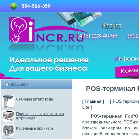
(495) 223-40-56
(812
Продукция
POS-терминал F
Сканеры штрих кода
[ Главная ]
|
[ POS термин
Lite ]
Принтеры печати этикеток
POS-терминал ForPOS
штрихкода
производительного POS-ко
блоком размером по ди
Кабельные принтеры
функцией сенсорного вво