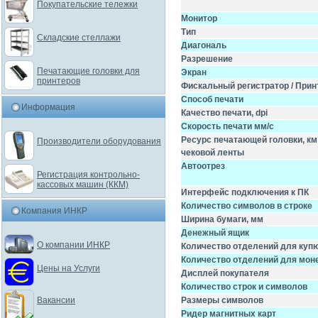
Покупательские тележки
Монитор
Тип
Складские стеллажи
Диагональ
Разрешение
Печатающие головки для
Экран
принтеров
Фискальный регистратор / Прин
Способ печати
Информация
Качество печати, dpi
Скорость печати мм/с
Ресурс печатающей головки, км
Производители оборудования
чековой ленты
Автоотрез
Регистрация контрольно-
кассовых машин (ККМ)
Интерфейс подключения к ПК
Количество символов в строке
Компания ИНКР
Ширина бумаги, мм
Денежный ящик
О компании ИНКР
Количество отделений для куп
Количество отделений для мон
Цены на Услуги
Дисплей покупателя
Количество строк и символов
Вакансии
Размеры символов
Ридер магнитных карт