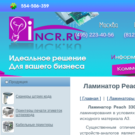
(495) 223-40-56
(812
Продукция
Ламинатор Peac
Сканеры штрих кода
[ Главная ]
|
[ Ламинаторы 
Ламинатор Peach 33
Принтеры печати этикеток
ламинирования в условия
штрихкода
исходного материала А3.
Кабельные принтеры
Существенным отличи
устройств-аналогов являе