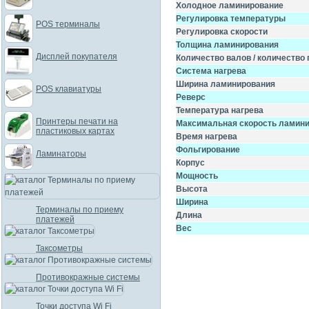
Холодное ламинирование
Регулировка температуры
POS терминалы
Регулировка скорости
Толщина ламинирования
Дисплей покупателя
Количество валов / количество 
Система нагрева
Ширина ламинирования
POS клавиатуры
Реверс
Температура нагрева
Принтеры печати на
Максимальная скорость ламин
пластиковых картах
Время нагрева
Фольгирование
Ламинаторы
Корпус
Мощность
Высота
Ширина
Терминалы по приему
Длина
платежей
Вес
Таксометры
Противокражные системы
Точки доступа Wi Fi