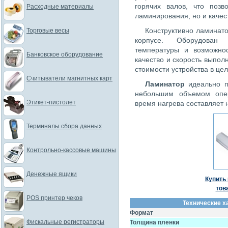
горячих валов, что позв
Расходные материалы
ламинирования, но и качес
Конструктивно ламинат
Торговые весы
корпусе. Оборудован
температуры и возможнос
Банковское оборудование
качество и скорость выпо
стоимости устройства в це
Считыватели магнитных карт
Ламинатор
идеально п
небольшим объемом опе
Этикет-пистолет
время нагрева составляет 
Терминалы сбора данных
Контрольно-кассовые машины
Денежные ящики
Купить 
тов
POS принтер чеков
Технические х
Формат
Фискальные регистраторы
Толщина пленки