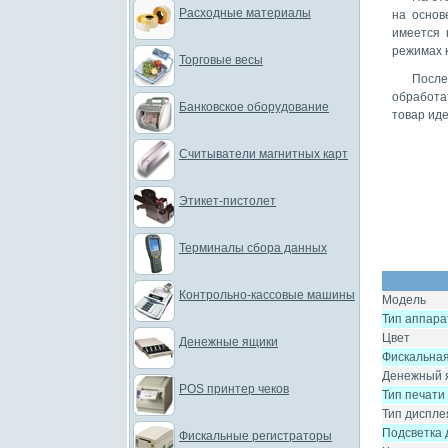
Расходные материалы
на основ
имеется 
режимах ка
Торговые весы
После
обработа
Банковское оборудование
товар иде
Считыватели магнитных карт
Этикет-пистолет
Терминалы сбора данных
Контрольно-кассовые машины
Модель
Тип аппара
Цвет
Денежные ящики
Фискальная
Денежный 
POS принтер чеков
Тип печати
Тип диспле
Подсветка 
Фискальные регистраторы