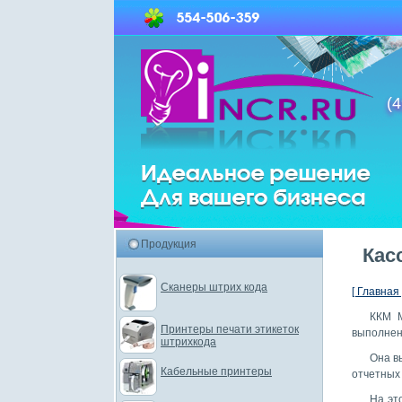
(4
Продукция
Кас
Сканеры штрих кода
[ Главная 
ККМ М
Принтеры печати этикеток
выполнени
штрихкода
Она в
Кабельные принтеры
отчетных
На эт