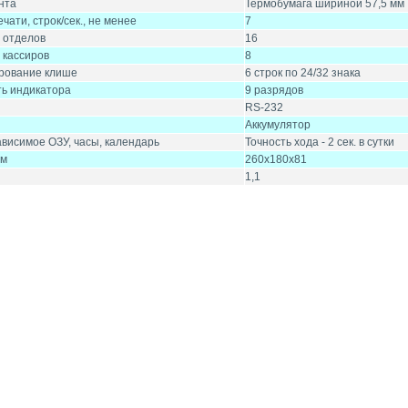
нта
Термобумага шириной 57,5 мм
чати, строк/сек., не менее
7
 отделов
16
 кассиров
8
рование клише
6 строк по 24/32 знака
ь индикатора
9 разрядов
RS-232
Аккумулятор
висимое ОЗУ, часы, календарь
Точность хода - 2 сек. в сутки
мм
260х180х81
1,1