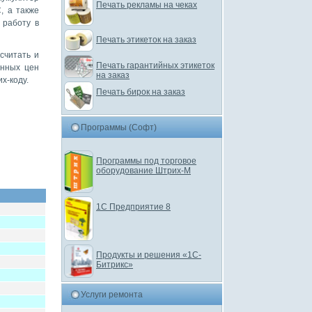
Печать рекламы на чеках
, а также
 работу в
Печать этикеток на заказ
считать и
Печать гарантийных этикеток
анных цен
на заказ
х-коду.
Печать бирок на заказ
Программы (Софт)
Программы под торговое
оборудование Штрих-М
1С Предприятие 8
Продукты и решения «1С-
Битрикс»
Услуги ремонта