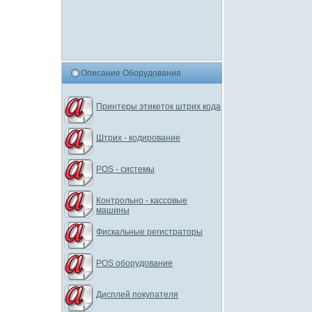
Описание Оборудования
Принтеры этикеток штрих кода
Штрих - кодирование
POS - системы
Контрольно - кассовые
машины
Фискальные регистраторы
POS оборудование
Дисплей покупателя