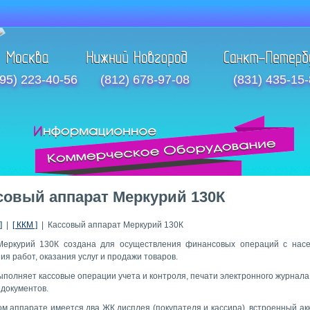
95) 223-40-56
(812) 678-97-08
(831) 435-15
совый аппарат Меркурий 130К
]
|
[ ККМ ]
| Кассовый аппарат Меркурий 130К
еркурий 130К создана для осуществления финансовых операций с нас
я работ, оказания услуг и продажи товаров.
ыполняет кассовые операции учета и контроля, печати электронного журнала
 документов.
ом аппарате имеется два ЖК дисплея (покупателя и кассира), встроенный ак