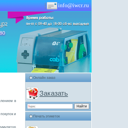
info@iwcr.ru
-80
Онлайн заказ
Заказать
елением в
 покупок и
Печать этикеток
кумулятор