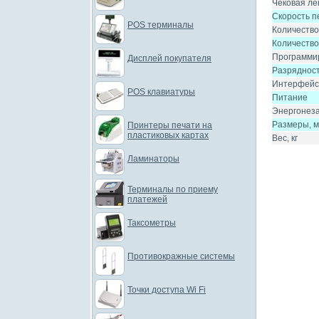
Чековая ле
Скорость пе
POS терминалы
Количество
Количество
Программи
Дисплей покупателя
Разрядност
Интерфейс
POS клавиатуры
Питание
Энергонеза
Размеры, 
Принтеры печати на
пластиковых картах
Вес, кг
Ламинаторы
Терминалы по приему
платежей
Таксометры
Противокражные системы
Точки доступа Wi Fi