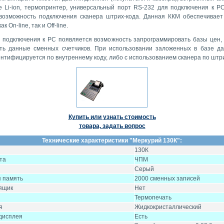
е Li-ion, термопринтер, универсальный порт RS-232 для подключения к PC
возможность подключения сканера штрих-кода. Данная ККМ обеспечивает
к On-line, так и Off-line.
 подключения к PC появляется возможность запрограммировать базы цен, 
ть данные сменных счетчиков. При использовании заложенных в базе д
нтифицируется по внутреннему коду, либо с использованием сканера по штри
Купить или узнать стоимость
товара, задать вопрос
Технические характеристики "
Меркурий 130К
":
130К
та
ЧПМ
Серый
 память
2000 сменных записей
ящик
Нет
Термопечать
я
Жидкокристаллический
дисплея
Есть