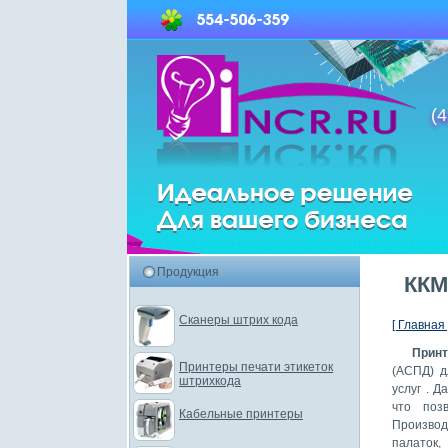
(4
Продукция
ККМ
Сканеры штрих кода
[ Главная 
Прин
Принтеры печати этикеток
(АСПД) д
штрихкода
услуг . 
что поз
Кабельные принтеры
Производ
палаток,