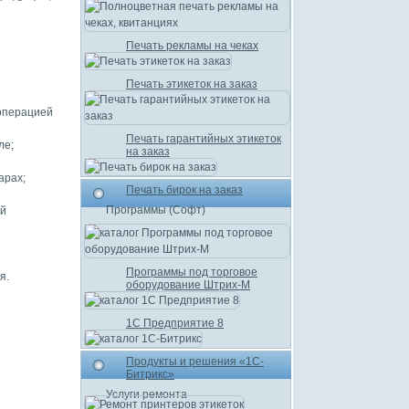
Печать рекламы на чеках
Печать этикеток на заказ
операцией
Печать гарантийных этикеток
ле;
на заказ
арах;
Печать бирок на заказ
Программы (Софт)
ой
Программы под торговое
я.
оборудование Штрих-М
1С Предприятие 8
Продукты и решения «1С-
Битрикс»
Услуги ремонта