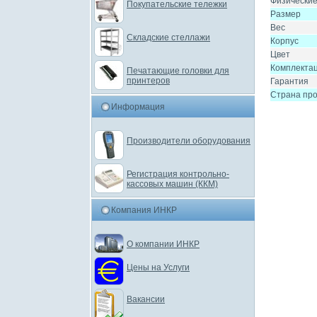
Физически
Покупательские тележки
Размер
Вес
Складские стеллажи
Корпус
Цвет
Комплекта
Печатающие головки для
принтеров
Гарантия
Страна пр
Информация
Производители оборудования
Регистрация контрольно-
кассовых машин (ККМ)
Компания ИНКР
О компании ИНКР
Цены на Услуги
Вакансии