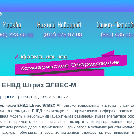
95) 223-40-56
(812) 678-97-08
(831) 435-15
 ЕНВД Штрих ЭЛВЕС-М
]
|
[ ККМ ]
| ККМ ЕНВД Штрих ЭЛВЕС-М
тер чеков ЕНВД Штрих ЭЛВЕС-М
- автоматизированная система печати д
ля плательщиков ЕНВД рекомендуется к применению в сферах торговли,
Данная модель с небольшими габаритными размерами имеет элегантное оф
воляет применть ее не опасаясь испортить интерьер вашего пред
ителем рекомендовано применение штрих элвес в условиях работы малого
 ларьков, небольших и средних магазинов одежды, рынков пищевой п