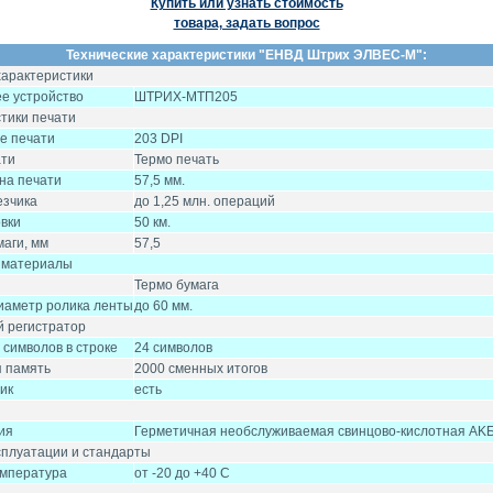
Купить или узнать стоимость
товара, задать вопрос
Технические характеристики "
ЕНВД Штрих ЭЛВЕС-М
":
арактеристики
е устройство
ШТРИХ-МТП205
тики печати
е печати
203 DPI
ати
Термо печать
на печати
57,5 мм.
езчика
до 1,25 млн. операций
овки
50 км.
аги, мм
57,5
 материалы
Термо бумага
иаметр ролика ленты
до 60 мм.
 регистратор
 символов в строке
24 символов
 память
2000 сменных итогов
ик
есть
ия
Герметичная необслуживаемая свинцово-кислотная AKБ, 
сплуатации и стандарты
емпература
от -20 до +40 C