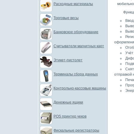
Расходные материалы
мобильной
Функц
Торговые весы
Ввод
Выво
Выво
Банковское оборудование
Реги
оформлени
Считыватели магнитных карт
Отоб
Учёт
Дифф
Этикет-пистолет
Подв
Снят
Терминалы сбора данных
отправкой 
Печа
Прог
Контрольно-кассовые машины
Энер
Денежные ящики
POS принтер чеков
Фискальные регистраторы