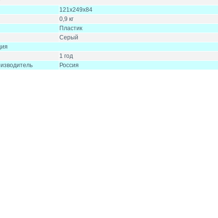
е
121х249х84
0,9 кг
Пластик
Серый
ция
1 год
оизводитель
Россия