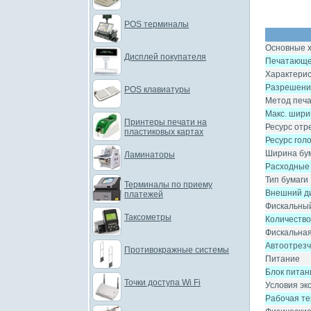
POS терминалы
Основные х
Дисплей покупателя
Печатающе
Характерис
Разрешени
POS клавиатуры
Метод печ
Макс. шири
Принтеры печати на
Ресурс отр
пластиковых картах
Ресурс гол
Ширина бум
Ламинаторы
Расходные
Тип бумаги
Терминалы по приему
Внешний д
платежей
Фискальный
Таксометры
Количество
Фискальная
Автоотрезч
Противокражные системы
Питание
Блок питан
Точки доступа Wi Fi
Условия эк
Рабочая т