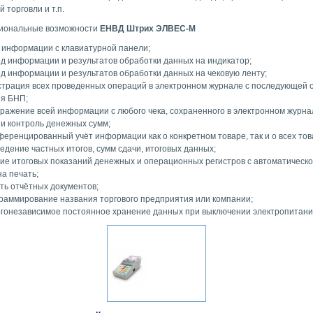
 торговли и т.п.
иональные возможности
ЕНВД Штрих ЭЛВЕС-М
 информации с клавиатурной панели;
д информации и результатов обработки данных на индикатор;
д информации и результатов обработки данных на чековую ленту;
страция всех проведенных операций в электронном журнале с последующей 
я БНП;
ражение всей информации с любого чека, сохраненного в электронном журна
 и контроль денежных сумм;
еренцированный учёт информации как о конкретном товаре, так и о всех тов
едение частных итогов, сумм сдачи, итоговых данных;
ие итоговых показаний денежных и операционных регистров с автоматическ
на печать;
ть отчётных документов;
раммирование названия торгового предприятия или компании;
гонезависимое постоянное хранение данных при выключении электропитани