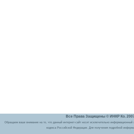
Все Права Защищены © ИНКР Ко. 2007 
Обращаем ваше внимание на то, что данный интернет-сайт носит исключительно информационный ха
кодекса Российской Федерации. Для получения подробной информа