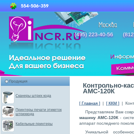
(495) 223-40-56
(812
Продукция
Контрольно-ка
АМС-120К
Сканеры штрих кода
[ Главная ]
|
[ ККМ ]
| Конт
Принтеры печати этикеток
Представляем Вам сов
штрихкода
машину АМС-120К
- сист
aппарат последнего поколе
Кабельные принтеры
Уникальной особенн