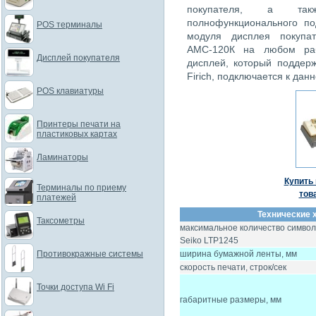
покупателя, а такж
полнофункционального по
POS терминалы
модуля дисплея покупат
АМС-120К на любом раб
Дисплей покупателя
дисплей, который поддер
Firich, подключается к дан
POS клавиатуры
Принтеры печати на
пластиковых картах
Ламинаторы
Купить 
Терминалы по приему
тов
платежей
Технические 
Таксометры
максимальное количество символо
Seiko LTP1245
Противокражные системы
ширина бумажной ленты, мм
скорость печати, строк/сек
Точки доступа Wi Fi
габаритные размеры, мм