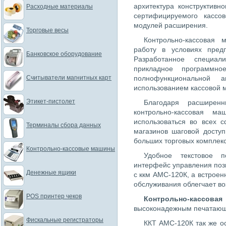
архитектура конструктивн
Расходные материалы
сертифицируемого кассо
модулей расширения.
Торговые весы
Контрольно-кассовая
работу в условиях пред
Банковское оборудование
Разработанное специал
прикладное программно
Считыватели магнитных карт
полнофункциональной 
использованием кассовой
Этикет-пистолет
Благодаря расширен
контрольно-кассовая м
использоваться во всех 
Терминалы сбора данных
магазинов шаговой доступ
больших торговых комплекс
Контрольно-кассовые машины
Удобное текстовое 
интерфейс управления поз
Денежные ящики
с ккм АМС-120К, а встроен
обслуживания облегчает в
POS принтер чеков
Контрольно-кассо
высоконадежным печатающ
Фискальные регистраторы
ККТ АМС-120К так же о