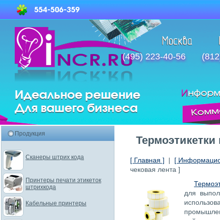
(495) 223-40-56
(812
Продукция
Термоэтикетки 
Сканеры штрих кода
[ Главная ]
|
[ Информацио
чековая лента ]
Принтеры печати этикеток
Термоэт
штрихкода
для выпол
использ
Кабельные принтеры
промышл