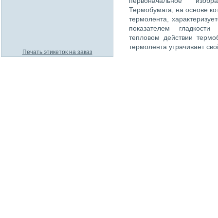
первоначальное изоб
Термобумага, на основе ко
термолента, характеризуе
показателем гладкости
тепловом действии термоб
термолента утрачивает сво
Печать этикеток на заказ