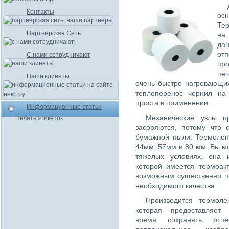
Контакты
ос
Тер
Партнерская Сеть
на
да
от
С нами сотрудничают
пр
печ
Наши клиенты
очень быстро нагревающи
теплоперенос чернил на
проста в применении.
Информационные статьи
Механические узлы п
Печать этикеток
засоряются, потому что 
бумажной пыли. Термолен
44мм, 57мм и 80 мм. Вы м
тяжелых условиях, она 
которой имеется термоак
возможным существенно п
необходимого качества.
Производится термоле
которая предоставляет 
время сохранять отп