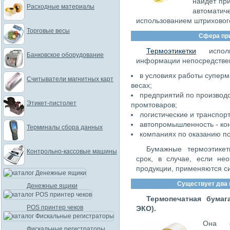
найдет пр
Расходные материалы
автомат
использованием штриховог
Торговые весы
Сфера пр
Термоэтикетки
исполь
Банковское оборудование
информации непосредствен
в условиях работы суперм
Считыватели магнитных карт
весах;
предприятий по производс
Этикет-пистолет
промтоваров;
логистические и транспор
автопромышленность - кон
Терминалы сбора данных
компаниях по оказанию по
Бумажные термоэтикет
Контрольно-кассовые машины
срок, в случае, если не
продукции, применяются с
Существует два 
Денежные ящики
Термопечатная бумаг
POS принтер чеков
ЭКО).
Она с
Фискальные регистраторы