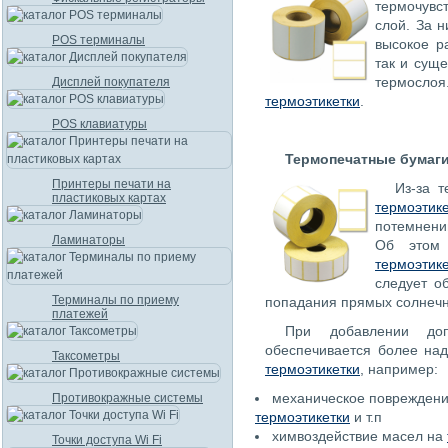
термочувс
слой. За 
POS терминалы
высокое р
так и сущ
термосл
Дисплей покупателя
термоэтикетки
.
POS клавиатуры
Термопечатные бумаги
Принтеры печати на
Из-за 
пластиковых картах
термоэтик
потемнени
Ламинаторы
Об этом 
термоэтик
следует о
Терминалы по приему
попадания прямых солнечны
платежей
При добавлении доп
обеспечивается более на
Таксометры
термоэтикетки
, например:
механическое поврежден
Противокражные системы
термоэтикетки
и т.п
химвоздействие масел на
Точки доступа Wi Fi