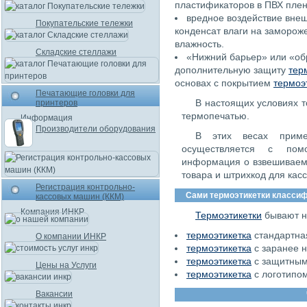
пластификаторов в ПВХ плен
вредное воздействие вне
Покупательские тележки
конденсат влаги на заморож
влажность.
Складские стеллажи
«Нижний барьер» или «об
дополнительную защиту
тер
основах с покрытием
термоэ
Печатающие головки для
В настоящих условиях т
принтеров
термопечатью.
Информация
Производители оборудования
В этих весах прим
осуществляется с пом
информация о взвешиваем
товара и штрихкод для касс
Регистрация контрольно-
Сами термоэтикетки классиф
кассовых машин (ККМ)
Компания ИНКР
Термоэтикетки
бывают не
термоэтикетка
стандартная
О компании ИНКР
термоэтикетка
с заранее н
термоэтикетка
с защитным
Цены на Услуги
термоэтикетка
с логотипо
Вакансии