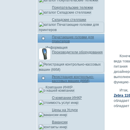
Покупательские тележки
Складские стеллажи
Печатающие головки для
принтеров
Информация
Производители оборудования
Конеч
вида това
питания 
дизайнер
Регистрация контрольно-
выполнен
кассовых машин (ККМ)
функцию 
Компания ИНКР
Итак,
Zebra 110
О компании ИНКР
обладает
обладает
Цены на Услуги
Вакансии