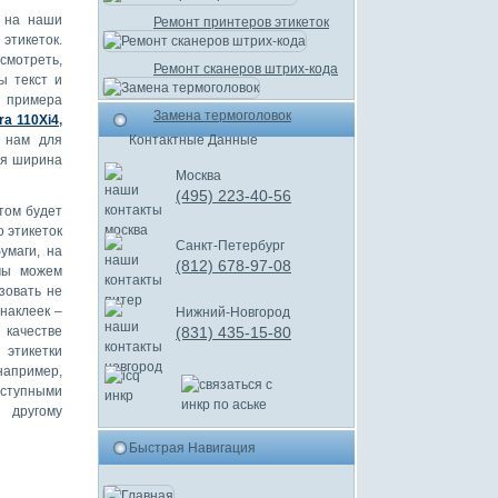
ь на наши
Ремонт принтеров этикеток
этикеток.
смотреть,
Ремонт сканеров штрих-кода
ы текст и
 примера
Замена термоголовок
ra 110Xi4
,
ы нам для
Контактные Данные
ая ширина
Москва
(495) 223-40-56
том будет
 этикеток
Санкт-Петербург
умаги, на
(812) 678-97-08
мы можем
зовать не
 наклеек –
Нижний-Новгород
 качестве
(831) 435-15-80
этикетки
например,
оступными
 другому
Быстрая Навигация