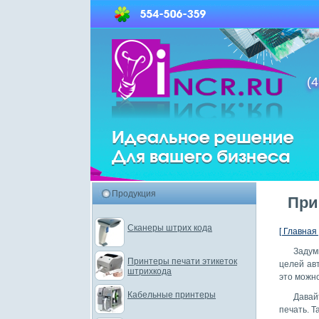
(4
Продукция
При
Сканеры штрих кода
[ Главная 
Задум
Принтеры печати этикеток
целей ав
штрихкода
это можно
Кабельные принтеры
Давай
печать. Т