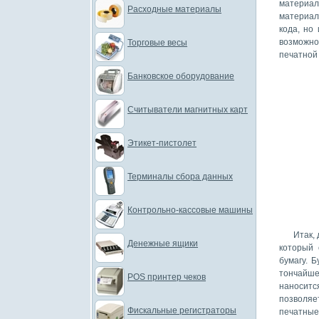
материа
Расходные материалы
материал
кода, но
возможно
Торговые весы
печатной
Банковское оборудование
Считыватели магнитных карт
Этикет-пистолет
Терминалы сбора данных
Контрольно-кассовые машины
Итак,
Денежные ящики
который 
бумагу. 
тончайше
POS принтер чеков
наноситс
позволяе
Фискальные регистраторы
печатные