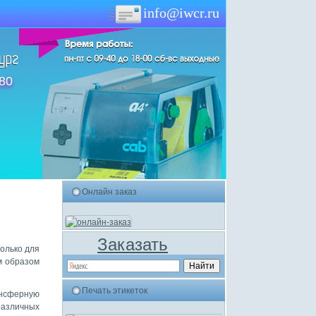
info@iwcr.ru
-80
Онлайн заказ
Заказать
только для
м образом
Печать этикеток
ансферную
различных