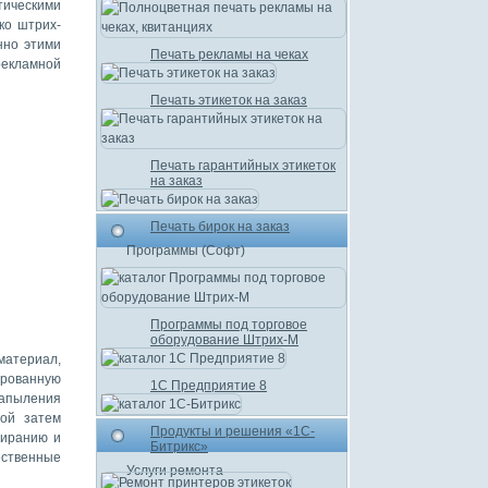
ическими
ко штрих-
нно этими
Печать рекламы на чеках
рекламной
Печать этикеток на заказ
Печать гарантийных этикеток
на заказ
Печать бирок на заказ
Программы (Софт)
Программы под торговое
оборудование Штрих-М
материал,
ированную
1С Предприятие 8
напыления
лой затем
Продукты и решения «1С-
тиранию и
Битрикс»
ественные
Услуги ремонта