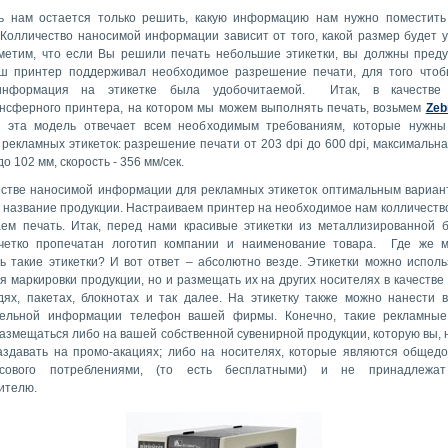
ь нам остается только решить, какую информацию нам нужно поместит
 Колличество наносимой информации зависит от того, какой размер будет у 
метим, что если Вы решили печать небольшие этикетки, вы должны преду
ш принтер поддерживал необходимое разрешение печати, для того чтоб
информация на этикетке была удобочитаемой. Итак, в качестве
нсферного принтера, на котором мы можем выполнять печать, возьмем
Zeb
у эта модель отвечает всем необходимым требованиям, которые нужн
 рекламных этикеток: разрешение печати от 203 dpi до 600 dpi, максимальн
до 102 мм, скорость - 356 мм/сек.
естве наносимой информации для рекламных этикеток оптимальным вариан
и название продукции. Настраиваем принтер на необходимое нам колличество
аем печать. Итак, перед нами красивые этикетки из металлизированной б
четко пропечатан логотип компании и наименование товара. Где же 
ь такие этикетки? И вот ответ – абсолютно везде. Этикетки можно исполь
я маркировки продукции, но и размещать их на других носителях в качестве
дях, пакетах, блокнотах и так далее. На этикетку также можно нанести в
ельной информации телефон вашей фирмы. Конечно, такие рекламные 
азмещаться либо на вашей собственной сувенирной продукции, которую вы, 
аздавать на промо-акациях; либо на носителях, которые являются общед
сового потреблениями, (то есть бесплатными) и не принадлежат
ителю.