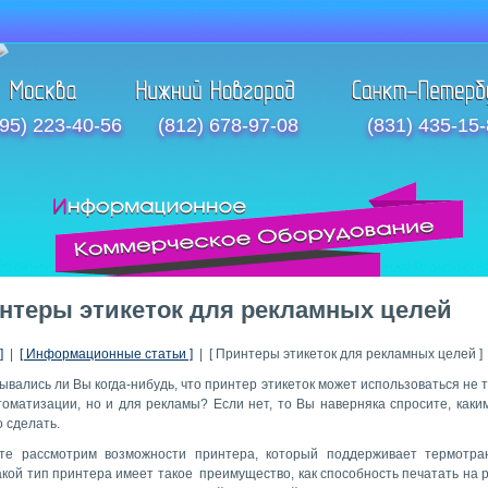
95) 223-40-56
(812) 678-97-08
(831) 435-15
нтеры этикеток для рекламных целей
]
|
[ Информационные статьи ]
| [ Принтеры этикеток для рекламных целей ]
ывались ли Вы когда-нибудь, что принтер этикеток может использоваться не 
томатизации, но и для рекламы? Если нет, то Вы наверняка спросите, каки
 сделать.
те рассмотрим возможности принтера, который поддерживает термотр
акой тип принтера имеет такое преимущество, как способность печатать на 