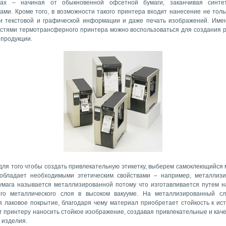
лах – начиная от обыкновенной офсетной бумаги, заканчивая синтет
ами. Кроме того, в возможности такого принтера входит нанесение не толь
 и текстовой и графической информации и даже печать изображений. Име
стями термотрансферного принтера можно воспользоваться для создания 
 продукции.
 для того чтобы создать привлекательную этикетку, выберем самоклеющийся 
обладает необходимыми этетическим свойствами – например, металлиз
Бумага называется металлизированной потому что изготавливается путем 
го металлического слоя в высоком вакууме. На металлизированный с
я лаковое покрытие, благодаря чему материал приобретает стойкость к ис
т принтеру наносить стойкое изображение, создавая привлекательные и кач
 изделия.