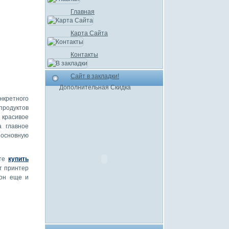
Главная
Карта Сайта
Контакты
Сайт в закладки!
Дополнительная Скидка
онкретного
продуктов
красивое
а главное
основную
ете
купить
т принтер
 он еще и