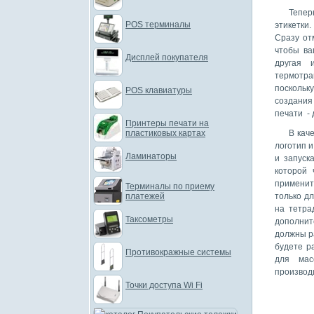
Тепер
POS терминалы
этикетки.
Сразу от
чтобы ва
Дисплей покупателя
другая 
термотра
поскольк
POS клавиатуры
создания
печати - 
Принтеры печати на
пластиковых картах
В кач
логотип 
Ламинаторы
и запуск
которой 
применит
Терминалы по приему
платежей
только дл
на тетра
Таксометры
дополнит
должны р
будете р
Противокражные системы
для мас
производ
Точки доступа Wi Fi