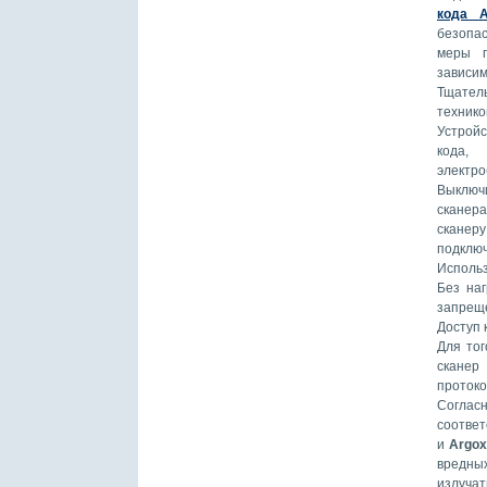
кода A
безопас
меры п
зависим
Тщатель
технико
Устрой
кода,
электро
Выключи
сканера
сканер
подключ
Использ
Без наг
запрещ
Доступ 
Для тог
сканер
протоко
Соглас
соответ
и
Argox
вредны
излучат