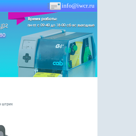
info@iwcr.ru
-80
р штрих