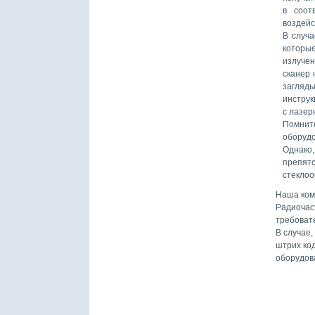
в соот
воздейс
В случа
которы
излуче
сканер 
загляды
инструк
с лазер
Помните
оборудо
Однако
препят
стеклоо
Наша ком
Радиочас
требовате
В случае
штрих ко
оборудов