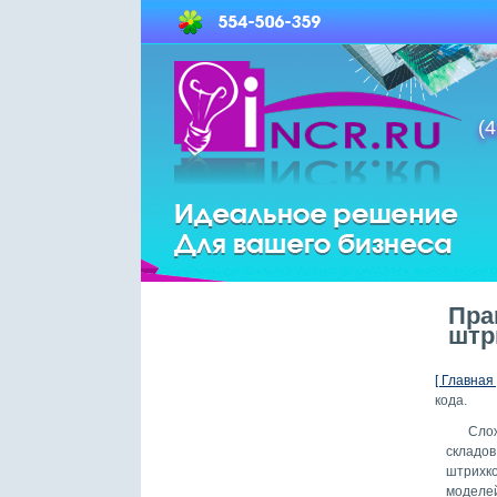
(4
Пра
штр
[ Главная 
кода.
Сло
складо
штрих
моделе