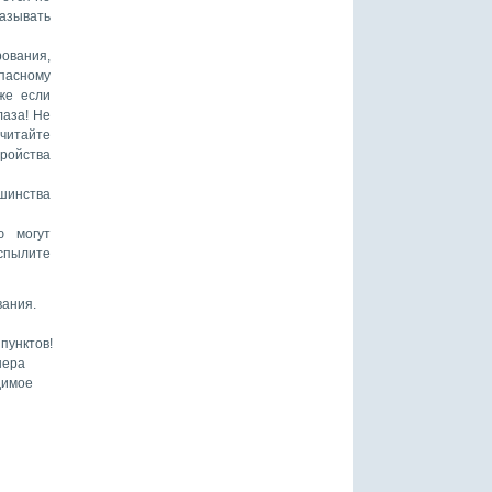
азывать
рования,
пасному
же если
лаза! Не
 читайте
тройства
ьшинства
ю могут
спылите
вания.
пунктов!
нера
димое