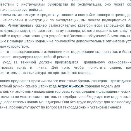
ветствии с инструкциями руководства по эксплуатации, оно может ок
твие на радиоустройства.
е если вы используете средства установки и настройки сканера штрихкоди
е не описаны в инструкции по эксплуатации, вы можете подвергнуться о
нию. Ремонтировать сканер самостоятельно категорически запрещено! Да
не функционирует, не смотрите на луч сканера, можете поранить сетчатку г
вайте внутрь считывающего устройства! Возможно облучение! Внимательно
цию к сканеру штрих кодов, и не применяйте дополнительные оптические ус
ным устройством.
, что неавторизованные изменения или модификации сканеров, как и бол
вания, аннулируют гарантийный ремонт.
, уход за техникой должен производится. Правильному сканировани
ствовать грязь и пятна. Для того, чтобы почистить сканер, ра
чиститель на ткань и аккуратно протрите окно сканера.
пания предлагает практически все известные бренды сканеров штрихкодиро
тотный ручной сканер штрих кода
Argox AS-8510
- хорошая модель для
льных и экономных владельцев торговых точек, складов и фармацевтических 
, если вы не можете самостоятельно подобрать необходимую вам модель ска
да, обратитесь к нашим менеджерам. Они без труда подберут для вас необхо
ание, проконсультируют по вопросам техподдержки и установки сканера.