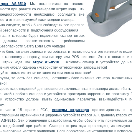
rgox AS-8510
. Мы остановимся на технике
ности при работе со сканерами штрих кода. Эти
редосторожности необходимо соблюдать вне
ости от используемой вами модели сканера.
но следите, чтобы были соблюдены все правила
й безопасности и подключения оборудования!
ства, к которым будет подключен сканер штрих
 должны соответствовать требованиям
безопасности Safety Extra Low Voltage!
те блок питания сканера и устройства, и только после этого начинайте под
 к кассовому аппарату, компьютеру или POS- системе. Этот относится и 
у штрих кода, как
Argox AS-8510
.
Включать сканер и устройство до на
ения кабеля сканера к устройству категорически запрещается!
уйте только источник питания из комплекта поставки!
рузки, то есть без сканера, оставлять блок питания сканера включенны
ено!
к розетке, отведенной для внешнего источника питания сканера должен быть 
о, чтобы работа сканера и устройства проходила корректно по протоколу
 и устройство должны иметь одинаковые параметры взаимодействия п
лу.
но части 15 правил FCC,
сканеры штрихкода
протестированы и п
ствующими ограничениям цифровых устройств класса А. К данному классу о
 AS-8510.
Эти ограничения разработаны, чтобы обеспечить приемлемую з
х воздействий при работе. Сканеры штрих кода производят, используют 
ь энергию на частоте радиоволн. Если оборудование установлено и использ