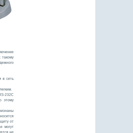
ключение
к такому
дежного
м в сеть
легким.
 RS-232C
о этому
ризнаны
тносится
ащиту от
и могут
уется не