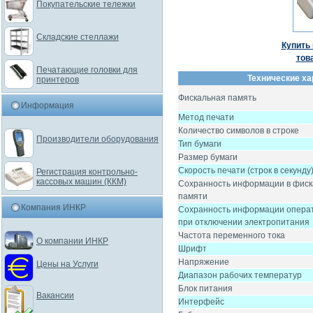
Покупательские тележки
Складские стеллажи
Купить 
тов
Печатающие головки для
Технические ха
принтеров
Фискальная память
Информация
Метод печати
Количество символов в строке
Производители оборудования
Тип бумаги
Размер бумаги
Скорость печати (строк в секунду
Регистрация контрольно-
кассовых машин (ККМ)
Сохранность информации в фис
памяти
Компания ИНКР
Сохранность информации опера
при отключении электропитания
Частота переменного тока
О компании ИНКР
Шрифт
Напряжение
Цены на Услуги
Диапазон рабочих температур
Блок питания
Вакансии
Интерфейс