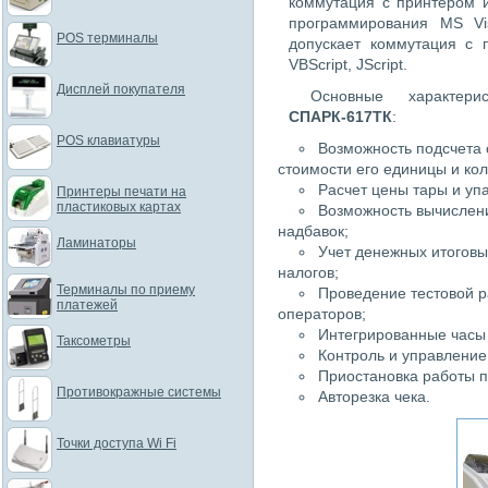
коммутация с принтером 
программирования MS Visu
POS терминалы
допускает коммутация с 
VBScript, JScript.
Дисплей покупателя
Основные характер
СПАРК-617ТК
:
POS клавиатуры
Возможность подсчета 
стоимости его единицы и кол
Расчет цены тары и упа
Принтеры печати на
пластиковых картах
Возможность вычислен
надбавок;
Ламинаторы
Учет денежных итоговы
налогов;
Терминалы по приему
Проведение тестовой р
платежей
операторов;
Интегрированные часы 
Таксометры
Контроль и управлени
Приостановка работы п
Противокражные системы
Авторезка чека.
Точки доступа Wi Fi