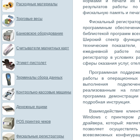
нормами и печати их н
Расходные материалы
результатов работы п
фискальную память и печат
Торговые весы
Фискальный регистрат
программным обеспечени
библиотекой программ вс
Банковское оборудование
Широкий спектр функци
технические показатели,
Считыватели магнитных карт
ежедневной работе по
регистратор в условиях р
Этикет-пистолет
сферы оказания услуг, отел
Программная поддержк
Терминалы сбора данных
работы в операционных
выполнения подключ
реализованным на пла
Контрольно-кассовые машины
программа демонстрации 
подробная инструкция.
Денежные ящики
Взаимодействие клиен
Windows с принтером д
POS принтер чеков
драйвера, который: явля
позволяет осуществлят
всевозможных конфигура
Фискальные регистраторы