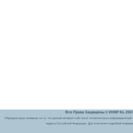
Все Права Защищены © ИНКР Ко. 2007 
Обращаем ваше внимание на то, что данный интернет-сайт носит исключительно информационный ха
кодекса Российской Федерации. Для получения подробной информа