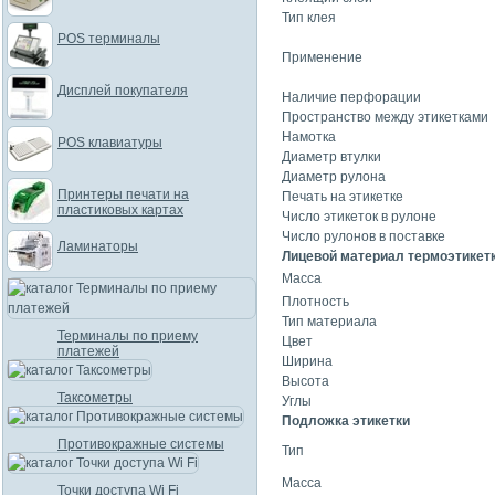
Тип клея
POS терминалы
Применение
Дисплей покупателя
Наличие перфорации
Пространство между этикетками
Намотка
POS клавиатуры
Диаметр втулки
Диаметр рулона
Принтеры печати на
Печать на этикетке
пластиковых картах
Число этикеток в рулоне
Число рулонов в поставке
Ламинаторы
Лицевой материал термоэтикет
Масса
Плотность
Тип материала
Терминалы по приему
Цвет
платежей
Ширина
Высота
Таксометры
Углы
Подложка этикетки
Противокражные системы
Тип
Масса
Точки доступа Wi Fi