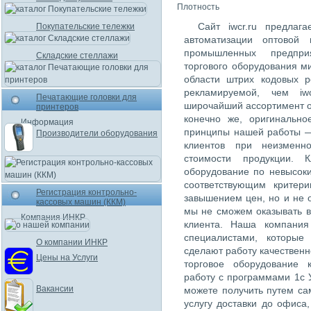
Плотность
Сайт iwcr.ru предлаг
Покупательские тележки
автоматизации оптовой 
промышленных предпри
Складские стеллажи
торгового оборудования м
области штрих кодовых 
рекламируемой, чем iw
Печатающие головки для
широчайший ассортимент о
принтеров
конечно же, оригинально
Информация
принципы нашей работы —
Производители оборудования
клиентов при неизменн
стоимости продукции. К
оборудование по невысок
соответствующим критер
Регистрация контрольно-
завышением цен, но и не 
кассовых машин (ККМ)
мы не сможем оказывать в
Компания ИНКР
клиента. Наша компания
специалистами, которые
О компании ИНКР
сделают работу качественн
Цены на Услуги
торговое оборудование 
работу с программами 1с 
Вакансии
можете получить путем са
услугу доставки до офиса