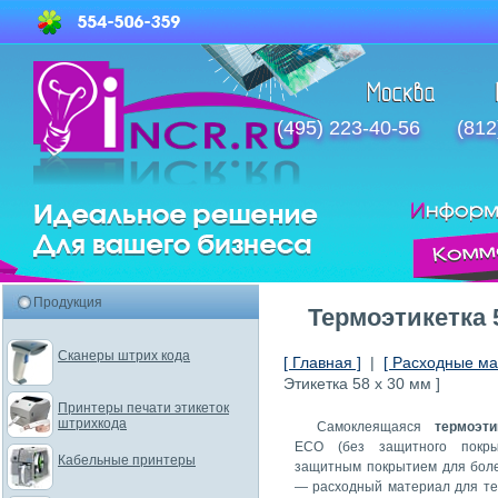
(495) 223-40-56
(812
Продукция
Термоэтикетка 
Сканеры штрих кода
[ Главная ]
|
[ Расходные ма
Этикетка 58 x 30 мм ]
Принтеры печати этикеток
штрихкода
Cамоклеящаяся
термоэти
ECO (без защитного покр
Кабельные принтеры
защитным покрытием для боле
— расходный материал для те