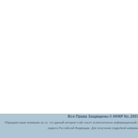
Все Права Защищены © ИНКР Ко. 2007 
Обращаем ваше внимание на то, что данный интернет-сайт носит исключительно информационный ха
кодекса Российской Федерации. Для получения подробной информа