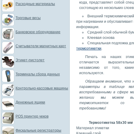
кода, представляет собой спец
Расходные материалы
состоящую из нескольких слоев
Внешний термохимический
Торговые весы
при нагревании и обуславливает
информации.
Банковское оборудование
Средний слой обычной бу
Клеевая основа
Специальная подложка для
Считыватели магнитных карт
термоэтикетки
.
Печать на наших этик
Этикет-пистолет
отличается выразительн
независимо от того, как
используются.
Терминалы сбора данных
Обращаем внимание, что 
параметры в таблице явл
Контрольно-кассовые машины
востребованными в сфере ма
желании мы можем вып
Денежные ящики
термоэтикеток со сп
требованиями!
POS принтер чеков
Термоэтикетка 58х30
мм 
Материал этикетки
Фискальные регистраторы
Клеящий слой