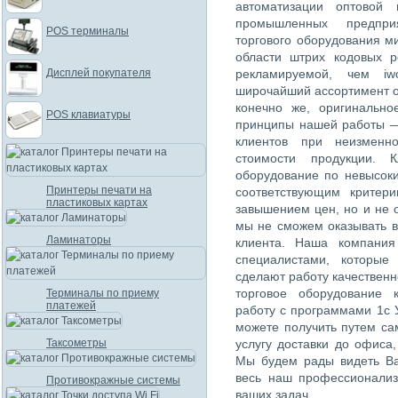
автоматизации оптовой 
промышленных предпри
POS терминалы
торгового оборудования м
области штрих кодовых 
Дисплей покупателя
рекламируемой, чем iw
широчайший ассортимент о
конечно же, оригинально
POS клавиатуры
принципы нашей работы —
клиентов при неизменн
стоимости продукции. К
оборудование по невысок
Принтеры печати на
соответствующим критер
пластиковых картах
завышением цен, но и не 
мы не сможем оказывать в
Ламинаторы
клиента. Наша компания
специалистами, которые
сделают работу качественн
торговое оборудование 
Терминалы по приему
платежей
работу с программами 1с 
можете получить путем са
Таксометры
услугу доставки до офиса
Мы будем рады видеть Ва
весь наш профессионализ
Противокражные системы
ваших задач.