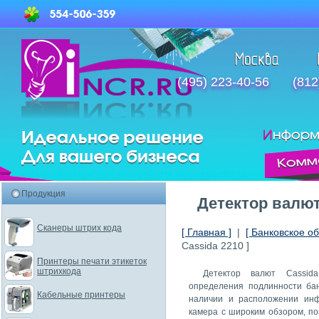
(495) 223-40-56
(812
Продукция
Детектор валют
Сканеры штрих кода
[ Главная ]
|
[ Банковское о
Cassida 2210 ]
Принтеры печати этикеток
штрихкода
Детектор валют Cassid
определения подлинности бан
Кабельные принтеры
наличии и расположении инф
камера с широким обзором, п