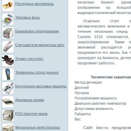
несколько банкнот однов
Расходные материалы
изображение на большой
жидкокристаллический монитор
Торговые весы
Отдельно стоит от
автоматического включения и
Банковское оборудование
течение нескольких секунд 
Cassida 2210 отключается
энергосбережения. Таким о
Считыватели магнитных карт
экономней расходуется 
продлевается его жизнь. Как т
среагирует на банкноты, детек
Этикет-пистолет
продолжает работать.
Терминалы сбора данных
Технические характери
Метод детекции
Контрольно-кассовые машины
Дисплей
Питание
Потребляемая мощность
Денежные ящики
Диапазон рабочих температур
Допустимая влажность
POS принтер чеков
Габариты
Вес
Сайт iwcr.ru предлаг
Фискальные регистраторы