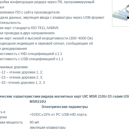
ройка конфигурации ридера через ПК, программируемый
ных
вляемое ПО с сайта производителя
дача данных, эмуляция ввода с клавиатуры через USB-формат
тиязычность
ие карт стандарта ISO 7811, AAMVA
ая проводка в двух направлениях
ие карт низкой и высокой коэрцитивности (300~4000 Oe)
одиодная индикация и звуковой сигнал, сообщающие об
и декодирования
естимость с HID-спецификацией v.1.1
естимость с USB-спецификацией v.1.1
ваемые дорожки:
2 – чтение дорожек 1, 2;
3 – чтение дорожек 2, 3;
33 –чтение дорожек 1, 2, 3
ические характеристики ридера магнитных карт UIC MSR 210U-33 серия US
MSR210U
Электрические параметры
ь в
+5VDC±10% от PC USB-HID порта
ргии
мая мощность
90 мА
эмуляция клавиатуры