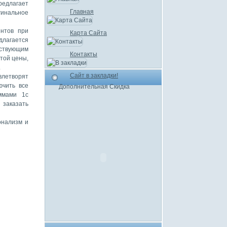
редлагает
Главная
гинальное
нтов при
Карта Сайта
длагается
тствующим
Контакты
той цены,
.
Сайт в закладки!
влетворят
ючить все
Дополнительная Скидка
ммами 1с
 заказать
онализм и