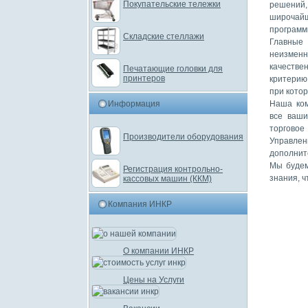
Покупательские тележки
решений,
широчайш
программ
Складские стеллажи
Главные
неизменн
качестве
Печатающие головки для
принтеров
критерию 
при кото
Информация
Наша ком
все ваши
торговое
Производители оборудования
Управлен
дополните
Мы будем
Регистрация контрольно-
знания, 
кассовых машин (ККМ)
Компания ИНКР
О компании ИНКР
Цены на Услуги