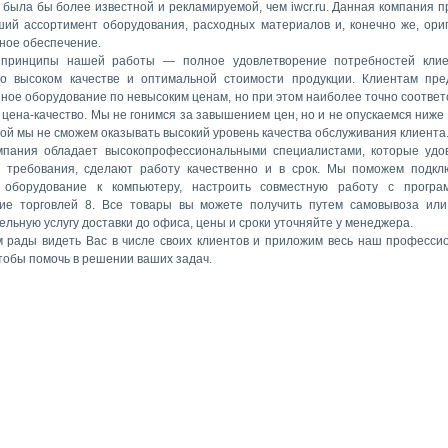
 была бы более известной и рекламируемой, чем iwcr.ru. Данная компания п
ий ассортимент оборудования, расходных материалов и, конечно же, ори
ное обеспечение.
 принципы нашей работы — полное удовлетворение потребностей клие
о высоком качестве и оптимальной стоимости продукции. Клиентам пре
нное оборудование по невысоким ценам, но при этом наиболее точно соотве
цена-качество. Мы не гонимся за завышением цен, но и не опускаемся ниже 
рой мы не сможем оказывать высокий уровень качества обслуживания клиента
пания обладает высокопрофессиональными специалистами, которые удо
 требования, сделают работу качественно и в срок. Мы поможем подкл
 оборудование к компьютеру, настроить совместную работу с програ
ие торговлей 8. Все товары вы можете получить путем самовывоза или
льную услугу доставки до офиса, цены и сроки уточняйте у менеджера.
 рады видеть Вас в числе своих клиентов и приложим весь наш професси
чтобы помочь в решении ваших задач.