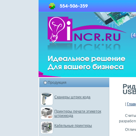
(4
Продукция
Рид
USB
Сканеры штрих кода
[
Глав
Принтеры печати этикеток
штрихкода
Счит
разработк
Кабельные принтеры
Отлич