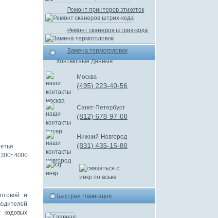
Ремонт принтеров этикеток
Ремонт сканеров штрих-кода
Замена термоголовок
Контактные Данные
Москва
(495) 223-40-56
Санкт-Петербург
(812) 678-97-08
Нижний-Новгород
(831) 435-15-80
ретья
(300~4000
оптовой и
Быстрая Навигация
водителей
х кодовых