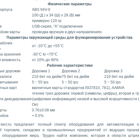
Физические параметры
корпуса
ABS 94V-0
100 (Д ) x 34 (Ш) x 28 (В) мм
примерно 120 гр
е
USB-серия, “A” подключение
боки карты
проводка вручную в двух направлениях
Параметры окружающей среды для функционирования устройства
рабочих
от -10°C до +55°C
р
ра хранения
-30°C to +70°C
 влажность
от 10% до 90%
Рабочие характеристики
ые дорожки
Дорожка 1
Дорожка 2
Дорожка 3
записи
210 бит на дюйм
75 бит на дюйм
210 бит на дюйм
читывания
5 ~ 55 ips
5 ~ 50 ips
5 ~ 50 ips
тных карт
магнитные карты стандартов ISO7810, 7811, AAMVA
чтение трех дорожек: первой (символы, цифры), вторая и т
ти декодирования
(цифровая информация) низкой и высокой
коэрцитивности
Oe)
арты
0.76±0.08 мм
шибок
< 0.5%
iwcr.ru предлагает полный спектр оборудования для автоматизации 
й торговли, складских и промышленных предприятий от ведущих произ
о оборудования мира. Трудно найти компанию, которая в области штри