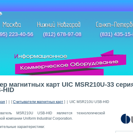
95) 223-40-56
(812) 678-97-08
(831) 435-15
ер магнитных карт UIC MSR210U-33 сери
-HID
ная
] | [
Считыватели магнитных карт
] | UIC MSR210U USB-HID
ыватель MSR210U USB-HID является технологической
ой компании Uniform Industrial Corporation.
ительные характеристики: