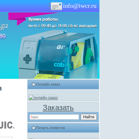
info@iwcr.ru
-80
Онлайн заказ
я
Заказать
Печать этикеток