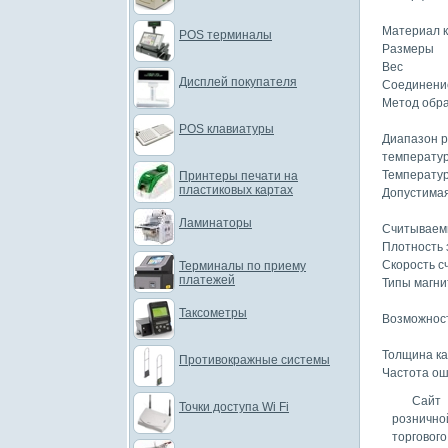
Материал 
POS терминалы
Размеры
Вес
Дисплей покупателя
Соединени
Метод обра
POS клавиатуры
Диапазон 
температу
Температу
Принтеры печати на
пластиковых картах
Допустимая
Ламинаторы
Считываем
Плотность 
Скорость с
Терминалы по приему
платежей
Типы магни
Таксометры
Возможнос
Толщина к
Противокражные системы
Частота о
Сайт 
Точки доступа Wi Fi
рознично
торговог