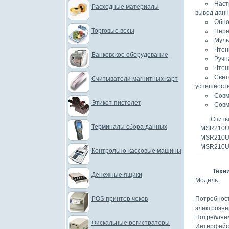
Наст
Расходные материалы
вывод дан
Обно
Торговые весы
Пере
Муль
Чтен
Банковское оборудование
Ручн
Чтен
Свет
Считыватели магнитных карт
успешност
Совм
Этикет-пистолет
Совм
Считы
Терминалы сбора данных
MSR210U-1
MSR210U-2
MSR210U-
Контрольно-кассовые машины
Техн
Денежные ящики
Модель
POS принтер чеков
Потребност
электроэне
Потребляе
Фискальные регистраторы
Интерфейс