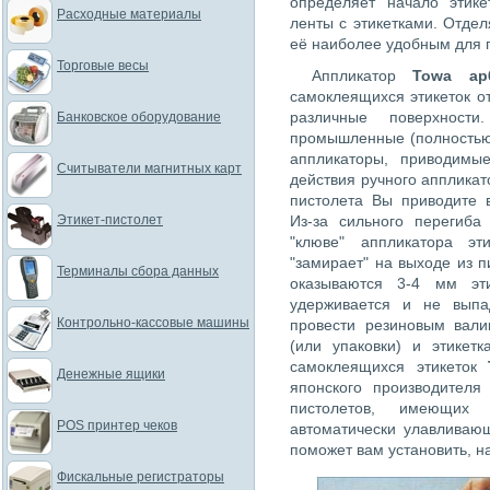
определяет начало этике
Расходные материалы
ленты с этикетками. Отдел
её наиболее удобным для 
Торговые весы
Аппликатор
Towa ap
самоклеящихся этикеток о
различные поверхности
Банковское оборудование
промышленные (полностью 
аппликаторы, приводимы
Считыватели магнитных карт
действия ручного аппликат
пистолета Вы приводите 
Этикет-пистолет
Из-за сильного перегиба
"клюве" аппликатора эт
"замирает" на выходе из 
Терминалы сбора данных
оказываются 3-4 мм эт
удерживается и не выпад
Контрольно-кассовые машины
провести резиновым вали
(или упаковки) и этикет
самоклеящихся этикеток
Денежные ящики
японского производителя
пистолетов, имеющих 
POS принтер чеков
автоматически улавливаю
поможет вам установить, н
Фискальные регистраторы