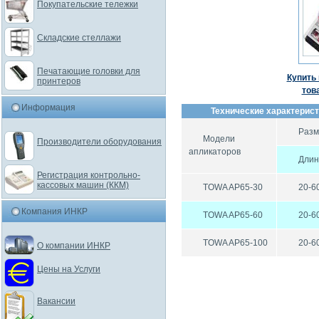
Покупательские тележки
Складские стеллажи
Печатающие головки для
Купить 
принтеров
тов
Информация
Технические характерист
Разм
Модели
Производители оборудования
апликаторов
Длин
Регистрация контрольно-
кассовых машин (ККМ)
TOWA AP65-30
20-6
Компания ИНКР
TOWA AP65-60
20-6
TOWA AP65-100
20-6
О компании ИНКР
Цены на Услуги
Вакансии