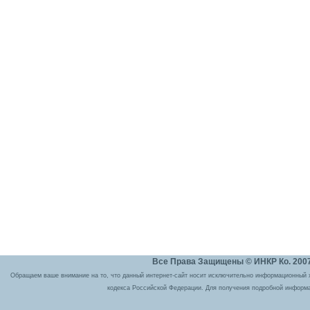
Все Права Защищены © ИНКР Ко. 2007 
Обращаем ваше внимание на то, что данный интернет-сайт носит исключительно информационный ха
кодекса Российской Федерации. Для получения подробной информа